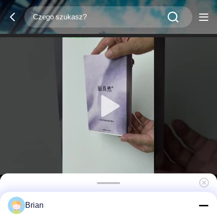
Ekologiczne pudełko na kosmetyki z
Brian
wysuwanym pudełkiem prezentowym i w