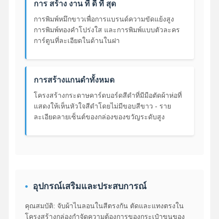
การ สร้าง งาน ที่ ดี ที่ สุด
การพิมพ์หมึกขาวเพื่อการแบรนด์ความขัดแย้งสูง
การพิมพ์ทองคําโปร่งใส และการพิมพ์แบบตัวละคร
ควบคุม
ติดต่อเรา
ทุกกรณี
การ์ตูนที่ละเอียดในด้านในฝา
คุณภาพ
กล่องบรรจุภัณฑ์เครื่องสำอาง
การสร้างแกนดําทั้งหมด
กล่องบรรจุภัณฑ์อาหาร
โครงสร้างกระดาษคาร์ดบอร์ดสีดําที่มีมือตัดผ้าห่อที่
แสดงให้เห็นหัวใจสีดําโดยไม่มีขอบสีขาว - ราย
การบรรจุเสื้อผ้าตามสั่ง
ละเอียดลายเซ็นต์ของกล่องของขวัญระดับสูง
บรรจุภัณฑ์ผลิตภัณฑ์อิเล็กทรอนิกส์
กล่องของขวัญกระดาษ
ถุงกระดาษ
อุปกรณ์เสริมและประสบการณ์
คุณสมบัติ: จับผ้าไนลอนในสีตรงกัน ตัดและแทงตรงใน
โครงสร้างกล่องกําจัดความต้องการของกระเป๋าขนของ