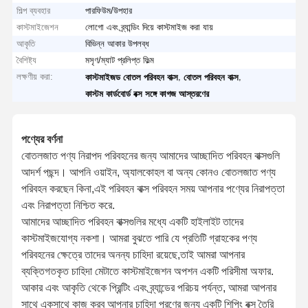
শিল্প ব্যবহার
পারফিউম/উপহার
কাস্টমাইজেশন
লোগো এবং ব্র্যান্ডিং দিয়ে কাস্টমাইজ করা যায়
আকৃতি
বিভিন্ন আকার উপলব্ধ
বৈশিষ্ট্য
মসৃণ/ম্যাট প্রলিপ্ত ফিল্ম
লক্ষণীয় করা:
,
,
কাস্টমাইজড বোতল পরিবহন বাক্স
বোতল পরিবহন বাক্স
কাস্টম কার্ডবোর্ড বক্স সঙ্গে কাগজ আস্তরণের
পণ্যের বর্ণনা
বোতলজাত পণ্য নিরাপদ পরিবহনের জন্য আমাদের আচ্ছাদিত পরিবহন বাক্সগুলি
আদর্শ পছন্দ। আপনি ওয়াইন, অ্যালকোহল বা অন্য কোনও বোতলজাত পণ্য
পরিবহন করছেন কিনা,এই পরিবহন বাক্স পরিবহন সময় আপনার পণ্যের নিরাপত্তা
এবং নিরাপত্তা নিশ্চিত করে.
আমাদের আচ্ছাদিত পরিবহন বাক্সগুলির মধ্যে একটি হাইলাইট তাদের
কাস্টমাইজযোগ্য নকশা। আমরা বুঝতে পারি যে প্রতিটি গ্রাহকের পণ্য
পরিবহনের ক্ষেত্রে তাদের অনন্য চাহিদা রয়েছে,তাই আমরা আপনার
ব্যক্তিগতকৃত চাহিদা মেটাতে কাস্টমাইজেশন অপশন একটি পরিসীমা অফার.
আকার এবং আকৃতি থেকে প্রিন্টিং এবং ব্র্যান্ডের পরিচয় পর্যন্ত, আমরা আপনার
সাথে একসাথে কাজ করব আপনার চাহিদা পূরণের জন্য একটি শিপিং বক্স তৈরি