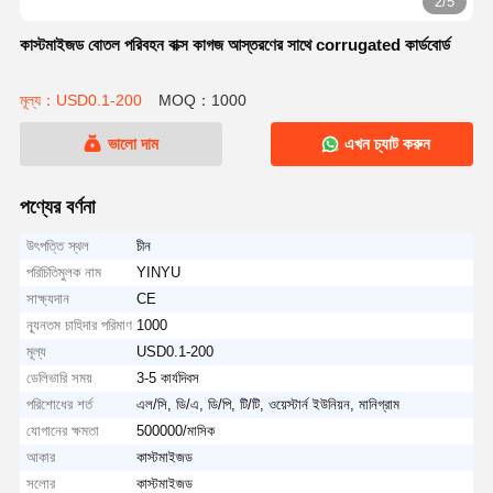
2/5
কাস্টমাইজড বোতল পরিবহন বাক্স কাগজ আস্তরণের সাথে corrugated কার্ডবোর্ড
মূল্য：USD0.1-200
MOQ：1000
ভালো দাম
এখন চ্যাট করুন
পণ্যের বর্ণনা
উৎপত্তি স্থল
চীন
পরিচিতিমুলক নাম
YINYU
সাক্ষ্যদান
CE
ন্যূনতম চাহিদার পরিমাণ
1000
মূল্য
USD0.1-200
ডেলিভারি সময়
3-5 কার্যদিবস
পরিশোধের শর্ত
এল/সি, ডি/এ, ডি/পি, টি/টি, ওয়েস্টার্ন ইউনিয়ন, মানিগ্রাম
যোগানের ক্ষমতা
500000/মাসিক
আকার
কাস্টমাইজড
সলোর
কাস্টমাইজড