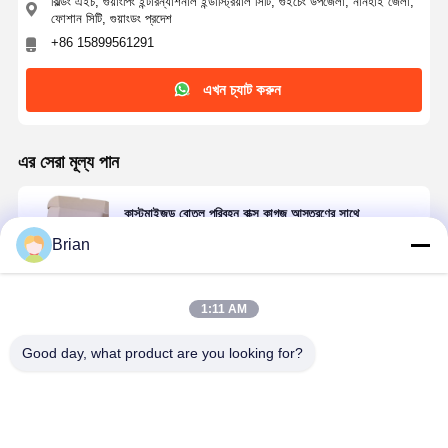
বিল্ডিং এইচ, গুয়াংপিং ইন্টারন্যাশনাল ইন্ডাস্ট্রিয়াল সিটি, গুইচেং উপজেলা, নানহাই জেলা,
ফোশান সিটি, গুয়াংডং প্রদেশ
+86 15899561291
এখন চ্যাট করুন
এর সেরা মূল্য পান
কাস্টমাইজড বোতল পরিবহন বাক্স কাগজ আস্তরণের সাথে
corrugated কার্ডবোর্ড
Brian
1:11 AM
চালিয়ে
Good day, what product are you looking for?
প্রস্তাবিত পণ্য