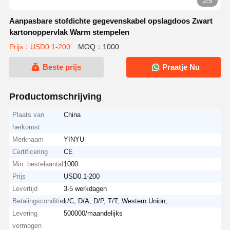
2/5
Aanpasbare stofdichte gegevenskabel opslagdoos Zwart
kartonoppervlak Warm stempelen
Prijs：USD0.1-200
MOQ：1000
Beste prijs
Praatje Nu
Productomschrijving
Plaats van
China
herkomst
Merknaam
YINYU
Certificering
CE
Min. bestelaantal
1000
Prijs
USD0.1-200
Levertijd
3-5 werkdagen
Betalingscondities
L/C, D/A, D/P, T/T, Western Union,
Levering
500000/maandelijks
vermogen