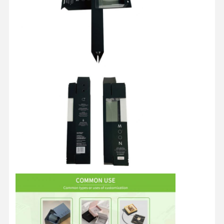
Kwaliteitscont
Contacteer
Alle Gevallen
Role
Ons
Cosmetische verpakkingsdoos
Voedselverpakkingsdoos
verpakking voor kleding op maat
Elektronische product verpakking
Papieren cadeaubon
Papieren zakje