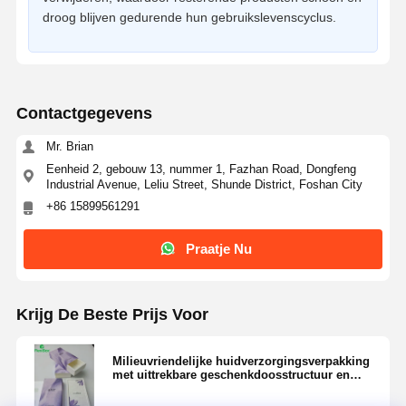
droog blijven gedurende hun gebruikslevenscyclus.
Kwaliteitscont
Contacteer
Alle Gevallen
Role
Ons
Contactgegevens
Cosmetische verpakkingsdoos
Mr. Brian
Voedselverpakkingsdoos
Eenheid 2, gebouw 13, nummer 1, Fazhan Road, Dongfeng
Industrial Avenue, Leliu Street, Shunde District, Foshan City
verpakking voor kleding op maat
+86 15899561291
Elektronische product verpakking
Praatje Nu
Papieren cadeaubon
Papieren zakje
Krijg De Beste Prijs Voor
Milieuvriendelijke huidverzorgingsverpakking
met uittrekbare geschenkdoosstructuur en
volledig biologisch afbreekbare individuele
scheurbare verpakking