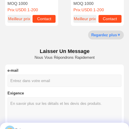
recyclable avec poignée
estampage à chaud sac
MOQ:
1000
MOQ:
1000
de ruban
cadeau d'emballage en
Prix:
USD0.1-200
Prix:
USD0.1-200
papier léger
Meilleur prix
Contact
Meilleur prix
Contact
Contrôle De
Contact
Tous Les Cas
La Qualité
Regardez plus
Boîte d'emballage cosmétique
Laisser Un Message
Boîte d'emballage alimentaire
Nous Vous Répondrons Rapidement
emballage de vêtements personnalisé
e-mail
Emballage électronique de produit
Boîte cadeau en papier
Exigence
Sac en papier