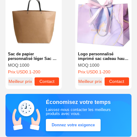
Sac de papier
Logo personnalisé
personnalisé léger Sac de
imprimé sac cadeau haut
papier kraft Sac cadeau
de gamme pour bijoux ou
MOQ:
1000
MOQ:
1000
pour magasin de
produits de soins de la
Prix:
USD0.1-200
Prix:
USD0.1-200
cosmétiques ou de
peau
vêtements
Meilleur prix
Contact
Meilleur prix
Contact
Économisez votre temps
Laissez-nous contacter les meilleurs
produits avec vous.
Donnez votre exigence