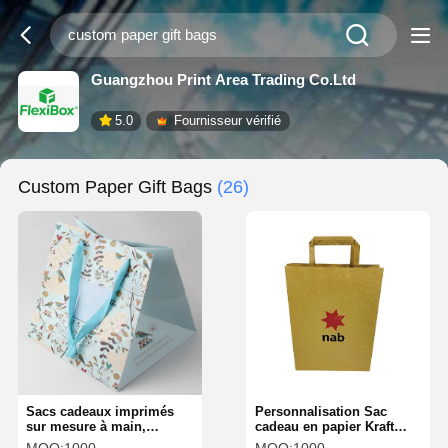
Guangzhou Print Area Trading Co.Ltd
5.0
Fournisseur vérifié
Custom Paper Gift Bags
(26)
Sacs cadeaux imprimés
Personnalisation Sac
sur mesure à main,
cadeau en papier Kraft
imperméables à l'eau, à la
Protection de