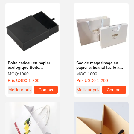
Boîte cadeau en papier
Sac de magasinage en
écologique Boîte
papier artisanal facile à
d'emballage de bijoux à
transporter personnalisé
MOQ:
1000
MOQ:
1000
l'épreuve de la poussière
avec logo imprimé
Prix:
USD0.1-200
Prix:
USD0.1-200
et prévenant l'oxydation
Meilleur prix
Contact
Meilleur prix
Contact