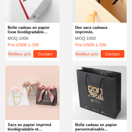
Boîte cadeau en papier
Des sacs cadeaux
lisse biodégradable
imprimés.
recyclé sur mesure
MOQ:
1000
MOQ:
1000
Prix:
USD0.1-200
Prix:
USD0.1-200
Meilleur prix
Contact
Meilleur prix
Contact
Aperçu
Produits
A Propos De
Visite D'usine
Nous
Sacs en papier imprimé
Boîte cadeau en papier
biodégradable et
personnalisable