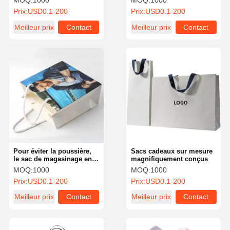
MOQ:
1000
MOQ:
1000
mode pour le centre
l'environnement pour la
Prix:
USD0.1-200
Prix:
USD0.1-200
commercial
communication de la
marque
Meilleur prix
Contact
Meilleur prix
Contact
Pour éviter la poussière,
Sacs cadeaux sur mesure
le sac de magasinage en
magnifiquement conçus
papier kraft peut être
MOQ:
1000
MOQ:
1000
personnalisé pour le logo
Prix:
USD0.1-200
Prix:
USD0.1-200
ou le nom de marque
Meilleur prix
Contact
Meilleur prix
Contact