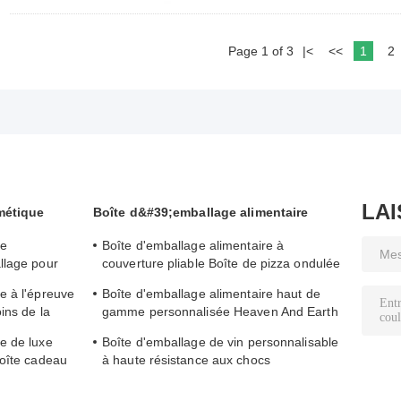
Page 1 of 3
|<
<<
1
2
LA
métique
Boîte d&#39;emballage alimentaire
ue
Boîte d'emballage alimentaire à
llage pour
couverture pliable Boîte de pizza ondulée
ture au logo
avec logo imprimé personnalisable
e à l'épreuve
Boîte d'emballage alimentaire haut de
ins de la
gamme personnalisée Heaven And Earth
pour un
Couverture de chocolat Boîte cadeau
e de luxe
Boîte d'emballage de vin personnalisable
Boîte cadeau
à haute résistance aux chocs