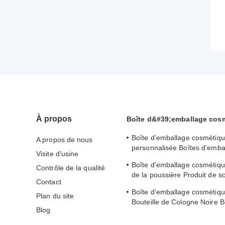
À propos
Boîte d&#39;emballage cos
Boîte d'emballage cosmétiq
A propos de nous
personnalisée Boîtes d'emba
Visite d'usine
soins de la peau avec couver
Boîte d'emballage cosmétiqu
Contrôle de la qualité
estampillé en or
de la poussière Produit de so
Contact
peau Boîte cadeau à retirer 
Boîte d'emballage cosmétiqu
stockage sûr
Plan du site
Bouteille de Cologne Noire 
Blog
à l'extérieur Avec doublure