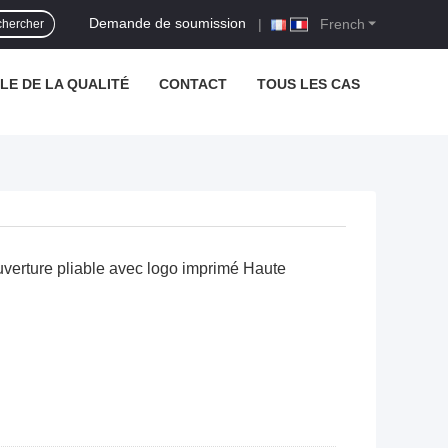
Demande de soumission
|
French
hercher
E DE LA QUALITÉ
CONTACT
TOUS LES CAS
uverture pliable avec logo imprimé Haute