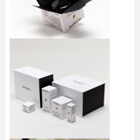
Aperçu
Produits
A Propos De
Visite D'usine
Nous