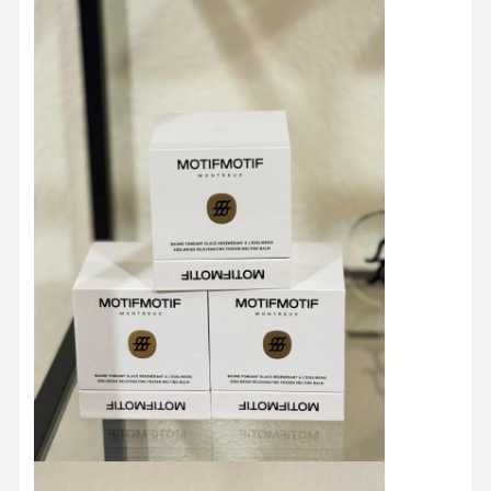
Contrôle De
Contact
Tous Les Cas
La Qualité
Boîte d'emballage cosmétique
Boîte d'emballage alimentaire
emballage de vêtements personnalisé
Emballage électronique de produit
Boîte cadeau en papier
Sac en papier