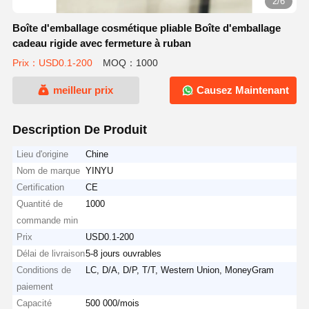
2/6
Boîte d'emballage cosmétique pliable Boîte d'emballage
cadeau rigide avec fermeture à ruban
Prix：USD0.1-200
MOQ：1000
meilleur prix
Causez Maintenant
Description De Produit
Lieu d'origine
Chine
Nom de marque
YINYU
Certification
CE
Quantité de
1000
commande min
Prix
USD0.1-200
Délai de livraison
5-8 jours ouvrables
Conditions de
LC, D/A, D/P, T/T, Western Union, MoneyGram
paiement
Capacité
500 000/mois