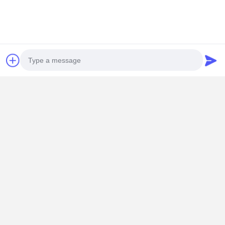
Photo
Video Call
Audio Call