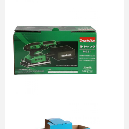
Contrôle De
Contact
Tous Les Cas
La Qualité
Boîte d'emballage cosmétique
Boîte d'emballage alimentaire
emballage de vêtements personnalisé
Emballage électronique de produit
Boîte cadeau en papier
Sac en papier