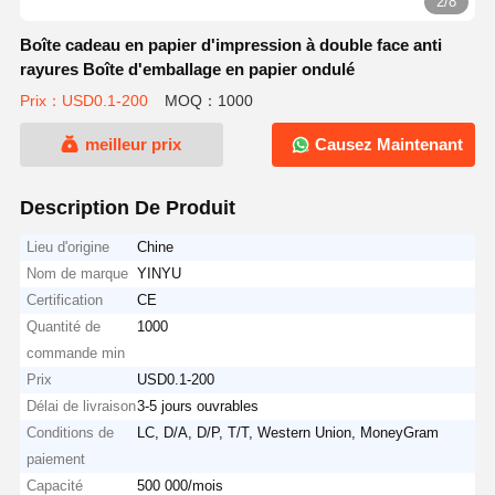
2/8
Boîte cadeau en papier d'impression à double face anti
rayures Boîte d'emballage en papier ondulé
Prix：USD0.1-200
MOQ：1000
meilleur prix
Causez Maintenant
Description De Produit
Lieu d'origine
Chine
Nom de marque
YINYU
Certification
CE
Quantité de
1000
commande min
Prix
USD0.1-200
Délai de livraison
3-5 jours ouvrables
Conditions de
LC, D/A, D/P, T/T, Western Union, MoneyGram
paiement
Capacité
500 000/mois