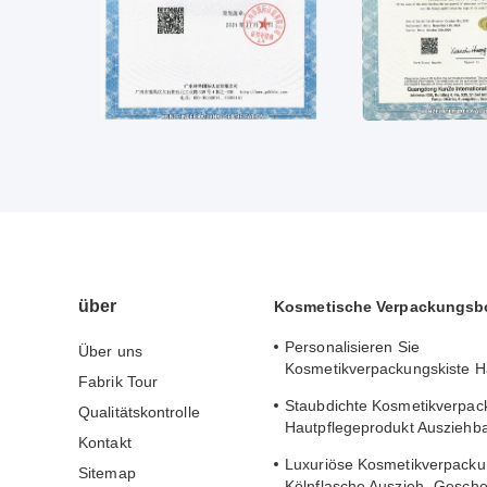
über
Kosmetische Verpackungsb
Personalisieren Sie
Über uns
Kosmetikverpackungskiste H
Fabrik Tour
Verpackungskisten mit Gold
Staubdichte Kosmetikverpac
Qualitätskontrolle
Cover
Hautpflegeprodukt Ausziehb
Kontakt
Geschenkbox zur sicheren 
Luxuriöse Kosmetikverpack
Sitemap
Kölnflasche Auszieh- Gesch