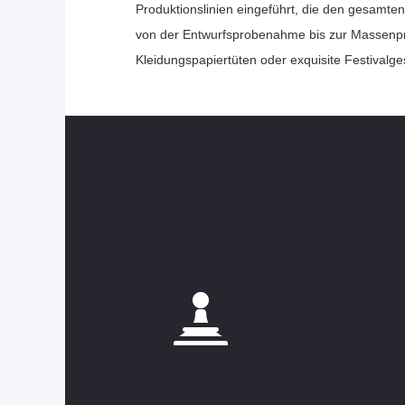
Produktionslinien eingeführt, die den gesamte
von der Entwurfsprobenahme bis zur Massenpr
Kleidungspapiertüten oder exquisite Festiva