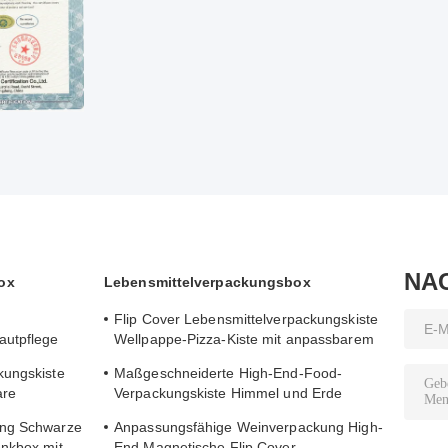
NA
ox
Lebensmittelverpackungsbox
Flip Cover Lebensmittelverpackungskiste
autpflege
Wellpappe-Pizza-Kiste mit anpassbarem
stempel Logo
gedrucktem Logo
kungskiste
Maßgeschneiderte High-End-Food-
are
Verpackungskiste Himmel und Erde
Lagerung
Schokoladen-Boutique-Geschenkbox
ung Schwarze
Anpassungsfähige Weinverpackung High-
enkbox mit
End Magnetische Flip Cover