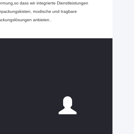
rmung,so dass wir integrierte Dienstleistungen
rpackungskisten, modische und tragbare
ackungslösungen anbieten..