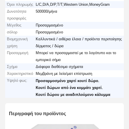
Όροι πληρωμής
L/C,D/A,D/P,T/T,Western Union,MoneyGram
Δυνατότητα
500000/μήνα
προσφοράς
Μέγεθος
Προσαρμοσμένο
σόλορ
Προσαρμοσμένο
Βιομηχανική
Καλλυντικά / αιθέρια έλαια / προϊόντα περιποίησης
χρήση
δέρματος / δώρα
Προσαρμογή
Μπορεί να προσαρμοστεί με το λογότυπο και το
εμπορικό σήμα
Σχήμα
Διάφορα διαθέσιμα σχήματα
Χαρακτηριστικό
Μεμβράνη με λεία/ματ επίστρωση
Υψηλό φως:
,
Προσαρμοσμένο χαρτί κουτί δώρο
,
Κουτί δώρων από ένα κομμάτι χαρτί
Κουτί δώρου με αναδιπλούμενο κάλυμμα
Περιγραφή του προϊόντος