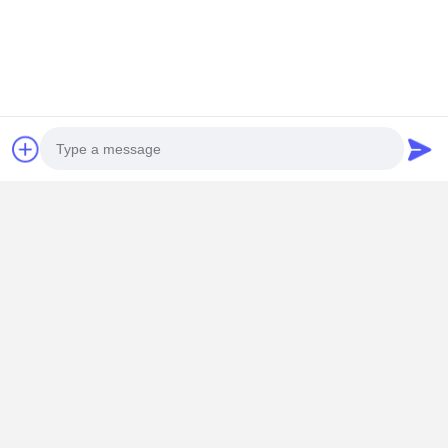
Photo
Video Call
Audio Call