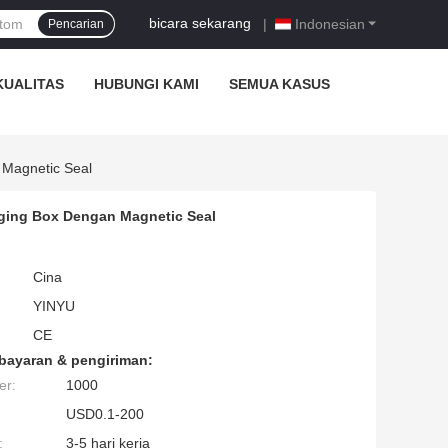
bicara sekarang
|
Indonesian
Pencarian
KUALITAS
HUBUNGI KAMI
SEMUA KASUS
 Magnetic Seal
ging Box Dengan Magnetic Seal
Cina
YINYU
CE
bayaran & pengiriman:
er:
1000
USD0.1-200
:
3-5 hari kerja