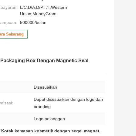
mbayaran:
L/C,D/A,D/P,T/T,Western
Union,MoneyGram
mampuan:
500000/bulan
ara Sekarang
y Packaging Box Dengan Magnetic Seal
Disesuaikan
Dapat disesuaikan dengan logo dan
misasi:
branding
Logo pelanggan
,
Kotak kemasan kosmetik dengan segel magnet
,