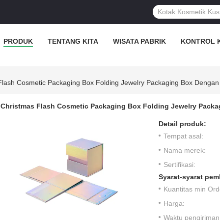
PRODUK
TENTANG KITA
WISATA PABRIK
KONTROL 
Flash Cosmetic Packaging Box Folding Jewelry Packaging Box Dengan
Christmas Flash Cosmetic Packaging Box Folding Jewelry Packa
Detail produk:
Tempat asal:
Nama merek:
Sertifikasi:
Syarat-syarat pem
Kuantitas min Ord
Harga:
Waktu pengiriman