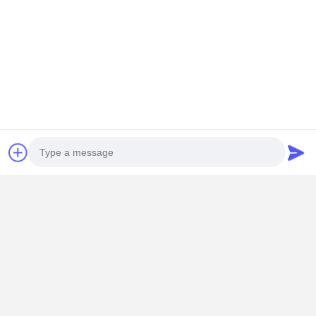
品質管理
お問い合わせ
すべての場合
化粧品包装ボックス
食品包装箱
衣類のカスタムパッケージング
電子プロダクト包装
紙のギフトボックス
紙袋
Photo
Video Call
Audio Call