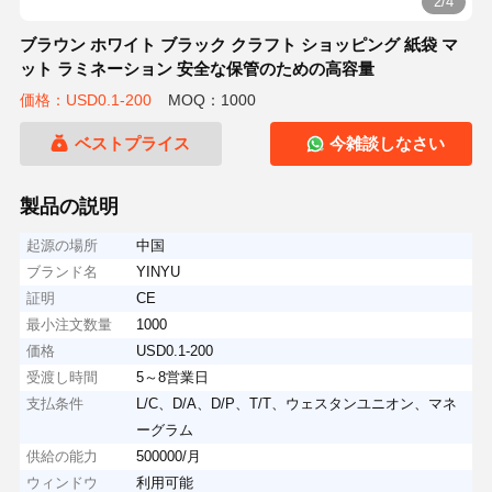
2/4
ブラウン ホワイト ブラック クラフト ショッピング 紙袋 マ
ット ラミネーション 安全な保管のための高容量
価格：USD0.1-200
MOQ：1000
ベストプライス
今雑談しなさい
製品の説明
起源の場所
中国
ブランド名
YINYU
証明
CE
最小注文数量
1000
価格
USD0.1-200
受渡し時間
5～8営業日
支払条件
L/C、D/A、D/P、T/T、ウェスタンユニオン、マネ
ーグラム
供給の能力
500000/月
ウィンドウ
利用可能