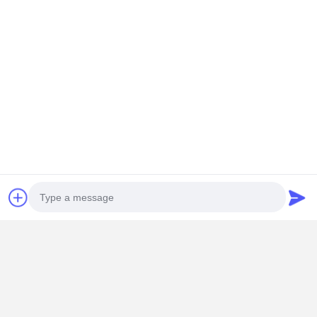
계속하다
추천된 제품
스킨케어 제품
맞춤형 화장품
맞춤형 럭셔리
자석 마감 
을 위한 친환경
패키지 상자 2
플립 톱 선물 상
회의로 형성
일회용 포장 솔
차 닦기 에센스
자 핫 스탬핑 로
는 접히는 
루션
브론징 피부 관
고 스폰지 가루
틱 선물 상자
리 제품 상자
가 있는 피부 관
한 책
최고의 가격
최고의 가격
최고의 가격
최고의 가
리
Photo
Desktop Site
홈
사이트맵
연락처
사이트맵
개인 정보 정책
Video Call