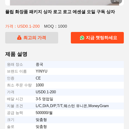
2/6
플립 화장품 패키지 상자 로고 로고 에센셜 오일 구독 상자
가격：USD0.1-200
MOQ：1000
최고의 가격
지금 챗팅하세요
제품 설명
원래 장소
중국
브랜드 이름
YINYU
인증
CE
최소 주문 수량
1000
가격
USD0.1-200
배달 시간
3-5 영업일
지불 조건
L/C,D/A,D/P,T/T,웨스턴 유니온,MoneyGram
공급 능력
500000/월
크기
맞춤형
솔로
맞춤형