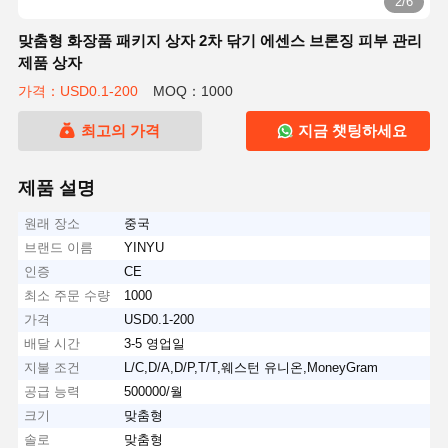
2/6
맞춤형 화장품 패키지 상자 2차 닦기 에센스 브론징 피부 관리
제품 상자
가격：USD0.1-200
MOQ：1000
최고의 가격
지금 챗팅하세요
제품 설명
원래 장소
중국
브랜드 이름
YINYU
인증
CE
최소 주문 수량
1000
가격
USD0.1-200
배달 시간
3-5 영업일
지불 조건
L/C,D/A,D/P,T/T,웨스턴 유니온,MoneyGram
공급 능력
500000/월
크기
맞춤형
솔로
맞춤형