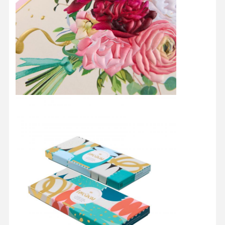
Kontrola
Skontaktuj
Wszystkie
Jakości
Się Z Nami
Przypadki
Kosmetyczne pudełko opakowaniowe
Pudełko na opakowanie żywności
opakowania odzieżowe na zamówienie
elektroniczne opakowanie produktu
Papierowy pudełko prezentów
Torebka papierowa