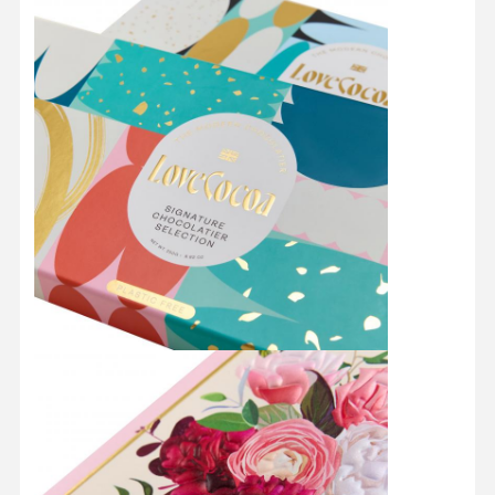
Dom
Produkty
O Nas
Wycieczka
Po Fabryce