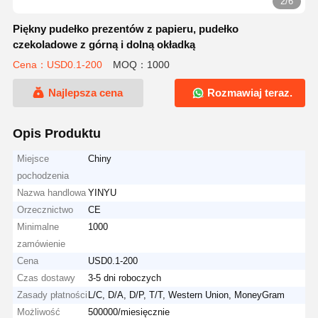
2/6
Piękny pudełko prezentów z papieru, pudełko
czekoladowe z górną i dolną okładką
Cena：USD0.1-200
MOQ：1000
Najlepsza cena
Rozmawiaj teraz.
Opis Produktu
Miejsce
Chiny
pochodzenia
Nazwa handlowa
YINYU
Orzecznictwo
CE
Minimalne
1000
zamówienie
Cena
USD0.1-200
Czas dostawy
3-5 dni roboczych
Zasady płatności
L/C, D/A, D/P, T/T, Western Union, MoneyGram
Możliwość
500000/miesięcznie