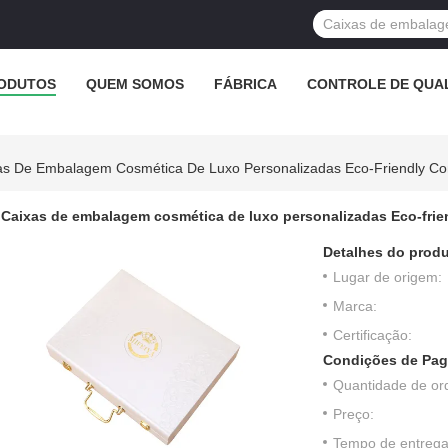
ODUTOS
QUEM SOMOS
FÁBRICA
CONTROLE DE QUA
as De Embalagem Cosmética De Luxo Personalizadas Eco-Friendly Com
Caixas de embalagem cosmética de luxo personalizadas Eco-frien
Detalhes do produ
Lugar de origem:
Marca:
Certificação:
Condições de Pag
Quantidade de or
Preço:
Tempo de entrega