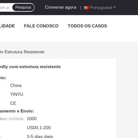
Converse agora
|
Portuguese
Pesquisa
LIDADE
FALE CONOSCO
TODOS OS CASOS
 Estrutura Resistente
dly com estrutura resistente
to:
China
YINYU
CE
amento e Envio:
dem mínima:
1000
USD0.1-200
:
3-5 dias úteis