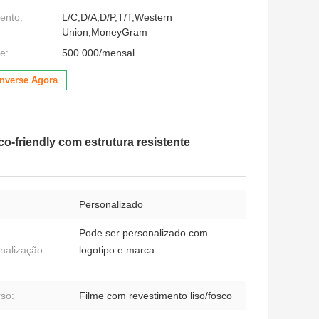
ento:
L/C,D/A,D/P,T/T,Western
Union,MoneyGram
e:
500.000/mensal
nverse Agora
-friendly com estrutura resistente
Personalizado
Pode ser personalizado com
nalização:
logotipo e marca
so:
Filme com revestimento liso/fosco