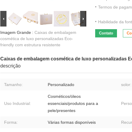
Termos de pagam
Habilidade da font
Imagem Grande :
Caixas de embalagem
Contato
Co
cosmética de luxo personalizadas Eco-
friendly com estrutura resistente
Caixas de embalagem cosmética de luxo personalizadas Eco
descrição
Tamanho:
Personalizado
solor:
Cosméticos/óleos
Uso Industrial:
essenciais/produtos para a
Perso
pele/presentes
Forma:
Várias formas disponíveis
Recur