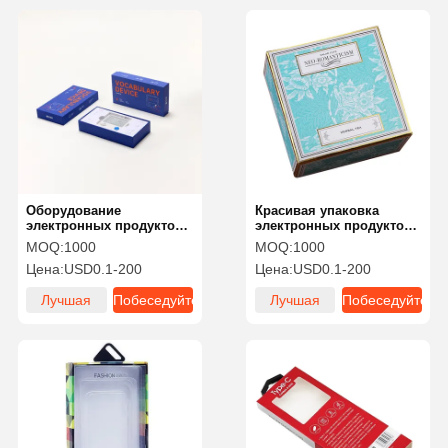
Оборудование
Красивая упаковка
электронных продуктов
электронных продуктов
из гофрированного
Бесшовные складные
MOQ:
1000
MOQ:
1000
материала Камеры
картонные коробки
Цена:
USD0.1-200
Цена:
USD0.1-200
Умные часы
Компьютеры
Лучшая
Побеседуйте
Лучшая
Побеседуйте
Электроника Коробка
для доставки
цена
теперь
цена
теперь