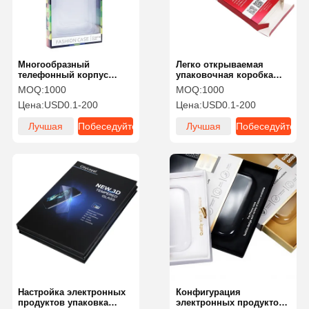
Многообразный
Легко открываемая
телефонный корпус
упаковочная коробка
Складный ящик
для наушников с
MOQ:
1000
MOQ:
1000
Вытаскивайте
печатной поверхностью
Цена:
USD0.1-200
Цена:
USD0.1-200
пылестойкий
и небольшой партией
Сопротивляемость
Лучшая
Побеседуйте
Лучшая
Побеседуйте
износу и текстура
цена
теперь
цена
теперь
Главная
Продукция
О Компании
Наша
Страница
Фабрика
Настройка электронных
Конфигурация
продуктов упаковка
электронных продуктов