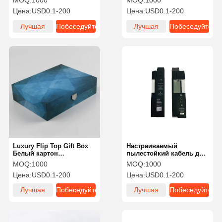
MOQ:
1000
MOQ:
1000
крышкой для подарков
Top Gift Box Высокая
Цена:
USD0.1-200
Цена:
USD0.1-200
пластичность
Лучшая
Побеседуйте
Лучшая
Побеседуйте
цена
теперь
цена
теперь
Luxury Flip Top Gift Box
Настраиваемый
Белый картон
пылестойкий кабель для
Противодействие
хранения данных
MOQ:
1000
MOQ:
1000
смещению Один кусок с
Коробка для хранения
Цена:
USD0.1-200
Цена:
USD0.1-200
внутренней обшивкой
данных Черная
картонная поверхность
Лучшая
Побеседуйте
Лучшая
Побеседуйте
Горячая штамповка
цена
теперь
цена
теперь