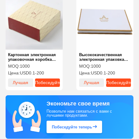
Картонная электронная
Высококачественная
упаковочная коробка
электронная упаковка
Устойчивость к ударам
продуктов
MOQ:
1000
MOQ:
1000
для цифровых
Цена:
USD0.1-200
Цена:
USD0.1-200
продуктов 3C
Лучшая
Побеседуйте
Лучшая
Побеседуйте
цена
теперь
цена
теперь
Экономьте свое время
Позвольте нам связаться с вами с
лучшими продуктами.
Побеседуйте теперь