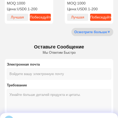
плоская закаленная
упаковка 3c небольшая
MOQ:
1000
MOQ:
1000
пленка Kraft Paper Screen
партия телефонного
Цена:
USD0.1-200
Цена:
USD0.1-200
Protector упаковочная
чехла упаковка коробка
коробка
Лучшая
Побеседуйте
Лучшая
Побеседуйте
Контроль
Контактные
Все Случаи
Качества
Данные
цена
теперь
цена
теперь
Осмотрите больше
Косметическая упаковочная коробка
Оставьте Сообщение
Ящик для упаковки еды
Мы Ответим Быстро
индивидуальная упаковка для одежды
Электронная почта
Электронная упаковка продукта
Бумажная коробка для подарков
Требование
Бумажный пакет