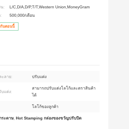
ิน:
L/C,D/A,D/P,T/T,Western Union,MoneyGram
:
500,000/เดือน
กันตอนนี้
ละลาย:
ปรับแต่ง
สามารถปรับแต่งโลโก้และตราสินค้า
ับแต่ง:
ได้
โลโก้ของลูกค้า
ญกระดาษ
,
Hot Stamping กล่องของขวัญปรับปิด