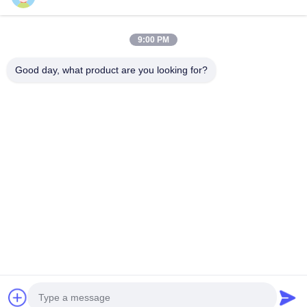
Devam et
9:00 PM
Good day, what product are you looking for?
Kategorilerimiz
Kozmetik
Gıda Ambalaj
özel giyim
elektronik
ambalaj
Kutusu
ambalajı
ürün ambal
kutusu
Ana
Hakkımızda
Bize
Desktop
sayfa
ulaşın
Site
Site Haritası
Gizlilik Politikası
Kalite
Kozmetik ambalaj kutusu
Çin fabrikası.Copyright © 2026
Guangzhou Print Area Trading Co.Ltd. All Rights Reserved.