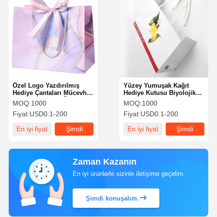
Özel Logo Yazdırılmış
Yüzey Yumuşak Kağıt
Hediye Çantaları Mücevher
Hediye Kutusu Biyolojik
veya Deri Bakım Ürünleri
olarak Bozulabilir Geri
MOQ:
1000
MOQ:
1000
için Yüksek Son
Dönüştürülmüş Özel Lüks
Fiyat:
USD0.1-200
Fiyat:
USD0.1-200
Kağıt Torbalar
En iyi fiyat
Şimdi
En iyi fiyat
Şimdi
konuşalım.
konuşalım.
Zaman Kazanın
En iyi ürünlerle sizinle iletişime geçelim.
Şimdi konuşalım.