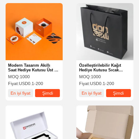
Modern Tasarım Akıllı
Özelleştirilebilir Kağıt
Saat Hediye Kutusu Üst ve
Hediye Kutusu Sıcak
Alt Kapaklı Güvenli
Ştamplama Hediye
MOQ:
1000
MOQ:
1000
Depolama
Ambalaj Kağıt Çantası
Fiyat:
USD0.1-200
Fiyat:
USD0.1-200
Hafif
En iyi fiyat
Şimdi
En iyi fiyat
Şimdi
konuşalım.
konuşalım.