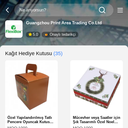
Guangzhou Print Area Trading Co.Ltd
5.0
Onaylı tedarikçi
Kağıt Hediye Kutusu
(35)
Özel Yapılandırılmış Tatlı
Mücevher veya Saatler için
Pencere Oyuncak Kutusu
Şık Tasarımlı Özel Noel
Taşınabilir Ve
Hediye Kutusu