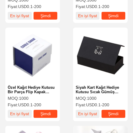
MOQ:
1000
MOQ:
1000
Yazdırılabilir Oyuncak
Fiyat:
USD0.1-200
Fiyat:
USD0.1-200
Paket Kutusu
En iyi fiyat
Şimdi
En iyi fiyat
Şimdi
konuşalım.
konuşalım.
Özel Kağıt Hediye Kutusu
Siyah Kart Kağıt Hediye
Bir Parça Flip Kapak
Kutusu Sıcak Gümüş
Katlanabilir Hediye Kutusu
Logo Manyetik Kitap
MOQ:
1000
MOQ:
1000
Mükemmel Tasarım
Kutusu Konforlu
Fiyat:
USD0.1-200
Fiyat:
USD0.1-200
En iyi fiyat
Şimdi
En iyi fiyat
Şimdi
konuşalım.
konuşalım.