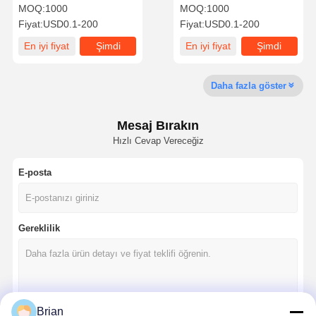
Katlanabilir Hediye Kutusu
dalgalanmış kağıt ambalaj
MOQ:
1000
MOQ:
1000
Özellik
kutusu
Fiyat:
USD0.1-200
Fiyat:
USD0.1-200
Kalite Kontrol
Bize Ulaşın
Tüm Servis
En iyi fiyat
Şimdi
En iyi fiyat
Şimdi
Talepleri
konuşalım.
konuşalım.
Daha fazla göster
Kozmetik ambalaj kutusu
Gıda Ambalaj Kutusu
Mesaj Bırakın
Hızlı Cevap Vereceğiz
özel giyim ambalajı
E-posta
elektronik ürün ambalajı
Kağıt hediye kutusu
Gereklilik
Kağıt torba
Brian