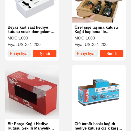
Beyaz kart saat hediye
Özel şişe taşıma kutusu
kutusu sıcak damgalama
Kağıt kaplama ile
logosu içi EVA ile su
dalgalanmış karton
MOQ:
1000
MOQ:
1000
geçirmez
Fiyat:
USD0.1-200
Fiyat:
USD0.1-200
En iyi fiyat
Şimdi
En iyi fiyat
Şimdi
konuşalım.
konuşalım.
Ana Sayfa
Ürünler
Hakkımızda
Fabrika Turu
Bir Parça Kağıt Hediye
Çift taraflı baskı kağıdı
Kutusu Şekilli Manyetik
hediye kutusu çizik karşıtı