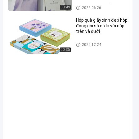
Hộp đóng gói mỹ phẩm
00:49
2026-06-26
Hộp quà giấy xinh đẹp hộp
đóng gói sô cô la với nắp
trên và dưới
hộp quà giấy
2025-12-24
00:35