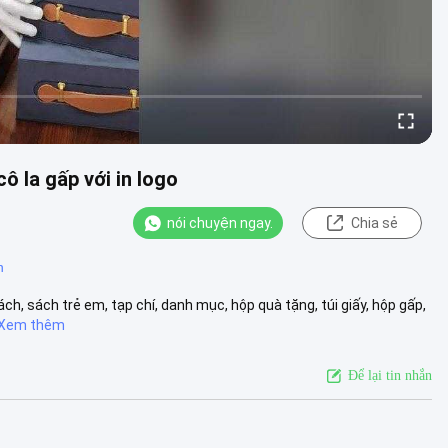
 la gấp với in logo
nói chuyện ngay.
Chia sẻ
n
ách, sách trẻ em, tạp chí, danh mục, hộp quà tặng, túi giấy, hộp gấp,
Xem thêm
Để lại tin nhắn