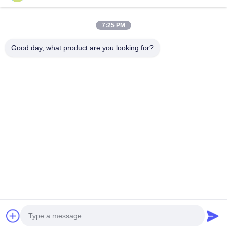
ফ্লিপ কভার ম্যাগনেটিক কার্ডবোর্ড বক্স সঙ্গে মুদ্রিত লোগো উচ্চ ক্ষমতা
7:25 PM
এবং কঠোরতা
Good day, what product are you looking for?
চালিয়ে
প্রস্তাবিত পণ্য
সুন্দর কাগজের উপহার
কাস্টমাইজড মিষ্টি
কাস্টমাইজড কাগজ
কালো কার্ড কাগ
বাক্স শীর্ষ এবং নীচের
উইন্ডো খেলনা বক্স
উপহার বাক্স এক টুকরা
উপহার বাক্স গরম
কভার সঙ্গে চকলেট
পোর্টেবল এবং
ফ্লিপ কভার ভাঁজ
রৌপ্য লোগো
প্যাকেজিং বক্স
মুদ্রণযোগ্য খেলনা
উপহার বাক্স সূক্ষ্ম
চৌম্বকীয় বই বাক্
প্যাকেজিং বক্স
নকশা
সুবিধাজনক
ভালো দাম
ভালো দাম
ভালো দাম
ভালো দাম