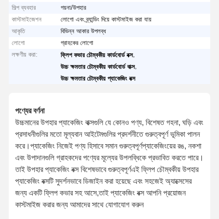
শিল্প ব্যবহার
গয়না/উপহার
কাস্টমাইজেশন
লোগো এবং ব্র্যান্ডিং দিয়ে কাস্টমাইজ করা যায়
আকৃতি
বিভিন্ন আকার উপলব্ধ
লোগো
গ্রাহকের লোগো
লক্ষণীয় করা:
,
ফ্লিপ কভার চৌম্বকীয় কার্ডবোর্ড বক্স
,
উচ্চ ক্ষমতার চৌম্বকীয় কার্ডবোর্ড বাক্স
উচ্চ ক্ষমতার চৌম্বকীয় প্যাকেজিং বক্স
পণ্যের বর্ণনা
উচ্চমানের উপহার প্যাকেজিং বাক্সগুলি যে কোনও পণ্য, বিশেষত গহনা, ঘড়ি এবং
প্রসাধনীগুলির মতো মূল্যবান আইটেমগুলির প্রদর্শনীতে গুরুত্বপূর্ণ ভূমিকা পালন
করে।প্যাকেজিং নিজেই পণ্য হিসাবে সমান গুরুত্বপূর্ণপ্যাকেজিংয়ের রঙ, নকশা
এবং উপাদানগুলি গ্রাহকদের পণ্যের মূল্যের উপলব্ধিকে প্রভাবিত করতে পারে।
তাই উপহার প্যাকেজিং বক্স বিশেষভাবে গুরুত্বপূর্ণএই ফ্লিপ চৌম্বকীয় উপহার
প্যাকেজিং বক্সটি সুদর্শনভাবে ডিজাইন করা হয়েছে এবং সহজেই অ্যাক্সেসের
জন্য একটি ফ্লিপ কভার সহ আসে,তাই প্যাকেজিং বক্স আপনি প্রয়োজন
কাস্টমাইজ করার জন্য আমাদের সাথে যোগাযোগ করুন