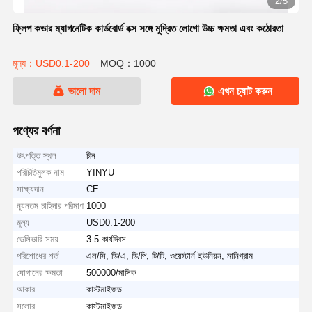
2/5
ফ্লিপ কভার ম্যাগনেটিক কার্ডবোর্ড বক্স সঙ্গে মুদ্রিত লোগো উচ্চ ক্ষমতা এবং কঠোরতা
মূল্য：USD0.1-200
MOQ：1000
ভালো দাম
এখন চ্যাট করুন
পণ্যের বর্ণনা
উৎপত্তি স্থল
চীন
পরিচিতিমুলক নাম
YINYU
সাক্ষ্যদান
CE
ন্যূনতম চাহিদার পরিমাণ
1000
মূল্য
USD0.1-200
ডেলিভারি সময়
3-5 কার্যদিবস
পরিশোধের শর্ত
এল/সি, ডি/এ, ডি/পি, টি/টি, ওয়েস্টার্ন ইউনিয়ন, মানিগ্রাম
যোগানের ক্ষমতা
500000/মাসিক
আকার
কাস্টমাইজড
সলোর
কাস্টমাইজড