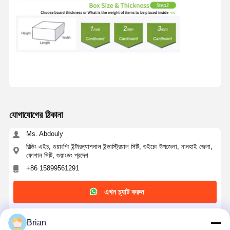
যোগাযোগের ঠিকানা
Ms. Abdouly
বিল্ডিং এইচ, গুয়াংপিং ইন্টারন্যাশনাল ইন্ডাস্ট্রিয়াল সিটি, গুইচেং উপজেলা, নানহাই জেলা,
ফোশান সিটি, গুয়াংডং প্রদেশ
+86 15899561291
এখন চ্যাট করুন
Brian
এর সেরা মূল্য পান