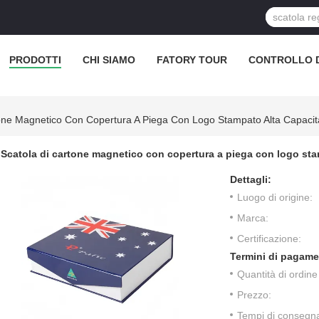
PRODOTTI
CHI SIAMO
FATORY TOUR
CONTROLLO D
tone Magnetico Con Copertura A Piega Con Logo Stampato Alta Capaci
Scatola di cartone magnetico con copertura a piega con logo sta
Dettagli:
Luogo di origine:
Marca:
Certificazione:
Termini di pagame
Quantità di ordin
Prezzo:
Tempi di consegn