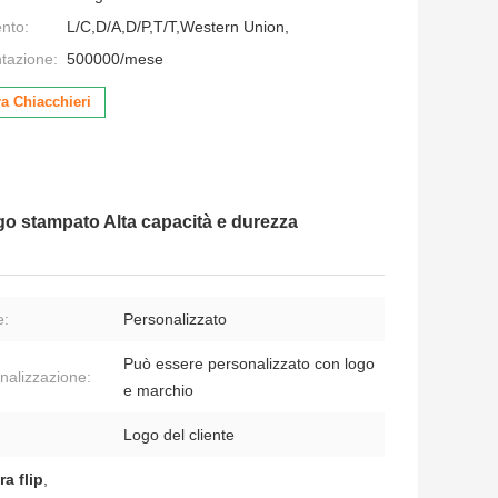
nto:
L/C,D/A,D/P,T/T,Western Union,
ntazione:
500000/mese
a Chiacchieri
go stampato Alta capacità e durezza
e:
Personalizzato
Può essere personalizzato con logo
nalizzazione:
e marchio
Logo del cliente
a flip
,