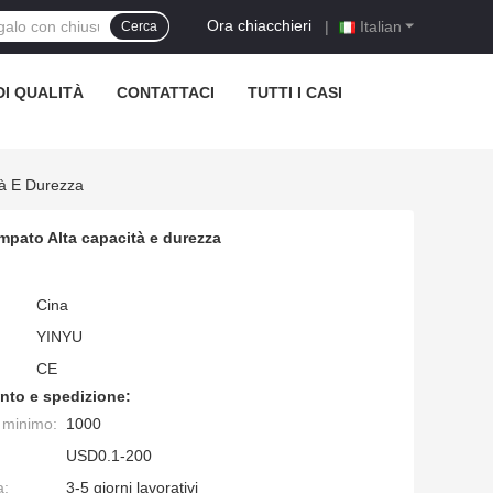
Ora chiacchieri
|
Italian
Cerca
I QUALITÀ
CONTATTACI
TUTTI I CASI
tà E Durezza
mpato Alta capacità e durezza
Cina
YINYU
CE
nto e spedizione:
e minimo:
1000
USD0.1-200
a:
3-5 giorni lavorativi