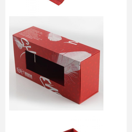
Kwaliteitscont
Contacteer
Alle Gevallen
Role
Ons
Cosmetische verpakkingsdoos
Voedselverpakkingsdoos
verpakking voor kleding op maat
Elektronische product verpakking
Papieren cadeaubon
Papieren zakje