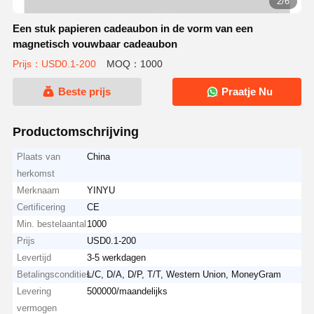
2/6
Een stuk papieren cadeaubon in de vorm van een
magnetisch vouwbaar cadeaubon
Prijs：USD0.1-200
MOQ：1000
Beste prijs
Praatje Nu
Productomschrijving
Plaats van
China
herkomst
Merknaam
YINYU
Certificering
CE
Min. bestelaantal
1000
Prijs
USD0.1-200
Levertijd
3-5 werkdagen
Betalingscondities
L/C, D/A, D/P, T/T, Western Union, MoneyGram
Levering
500000/maandelijks
vermogen