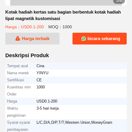
2/6
Kotak hadiah kertas satu bagian berbentuk kotak hadiah
lipat magnetik kustomisasi
Harga：USD0.1-200
MOQ：1000
Harga terbaik
bicara sekarang
Deskripsi Produk
Tempat asal
Cina
Nama merek
YINYU
Sertifikasi
CE
Kuantitas min
1000
Order
Harga
USD0.1-200
Waktu
3-5 hari kerja
pengiriman
Syarat-syarat
L/C,D/A,D/P,T/T,Western Union,MoneyGram
pembayaran