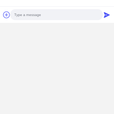
Photo
Video Call
Audio Call