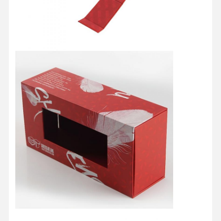
Kontrol
Hubungi
Semua
Kualitas
Kami
Kasus
Kotak Kemasan Kosmetik
Kotak kemasan makanan
kemasan pakaian kustom
kemasan produk elektronik
Kotak hadiah kertas
Kantong kertas