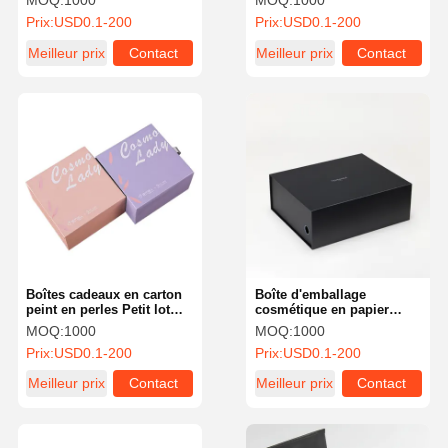
MOQ:
1000
MOQ:
1000
pour les produits
Pratique et légère
Prix:
USD0.1-200
Prix:
USD0.1-200
numériques 3C
Meilleur prix
Contact
Meilleur prix
Contact
Boîtes cadeaux en carton
Boîte d'emballage
peint en perles Petit lot
cosmétique en papier
personnalisé Boîte cadeau
carton recyclable boîte
MOQ:
1000
MOQ:
1000
en carton
cadeau magnétique
Prix:
USD0.1-200
Prix:
USD0.1-200
pliable
Meilleur prix
Contact
Meilleur prix
Contact