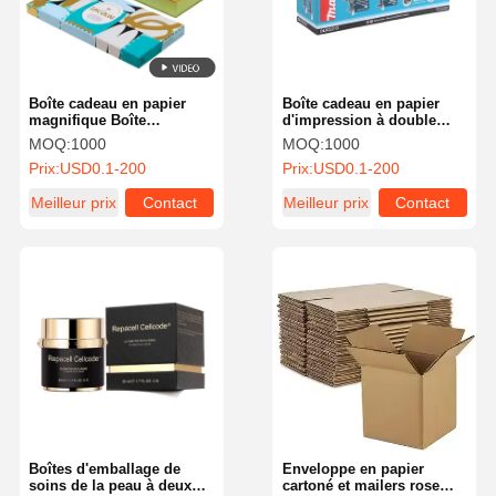
Boîte cadeau en papier
Boîte cadeau en papier
magnifique Boîte
d'impression à double
d'emballage de chocolat
face anti rayures Boîte
MOQ:
1000
MOQ:
1000
avec couvertures
d'emballage en papier
Prix:
USD0.1-200
Prix:
USD0.1-200
supérieures et inférieures
ondulé
Meilleur prix
Contact
Meilleur prix
Contact
Aperçu
Produits
A Propos De
Visite D'usine
Nous
Boîtes d'emballage de
Enveloppe en papier
soins de la peau à deux
cartoné et mailers rose