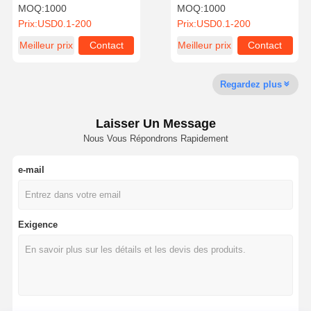
portes noires pour la
Mat Lamination
MOQ:
1000
MOQ:
1000
crème faciale ou le liquide
Recyclable
Prix:
USD0.1-200
Prix:
USD0.1-200
d'essence
Meilleur prix
Contact
Meilleur prix
Contact
Contrôle De
Contact
Tous Les Cas
La Qualité
Regardez plus
Boîte d'emballage cosmétique
Laisser Un Message
Boîte d'emballage alimentaire
Nous Vous Répondrons Rapidement
emballage de vêtements personnalisé
e-mail
Emballage électronique de produit
Boîte cadeau en papier
Exigence
Sac en papier