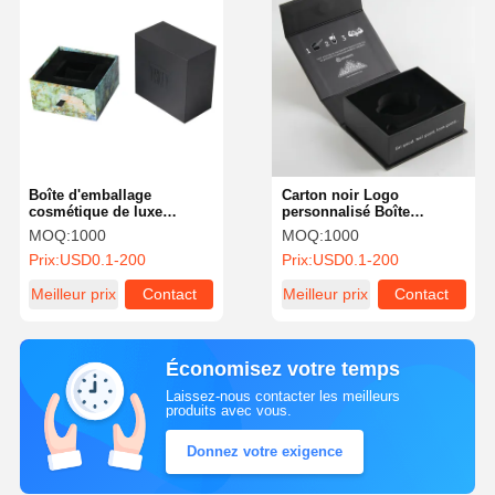
Boîte d'emballage
Carton noir Logo
cosmétique de luxe
personnalisé Boîte
Bouteille de Cologne
d'emballage haut de
MOQ:
1000
MOQ:
1000
Noire Boîte cadeau à
gamme Flip magnétique
Prix:
USD0.1-200
Prix:
USD0.1-200
l'extérieur Avec doublure
haute densité
Meilleur prix
Contact
Meilleur prix
Contact
Économisez votre temps
Laissez-nous contacter les meilleurs
produits avec vous.
Donnez votre exigence