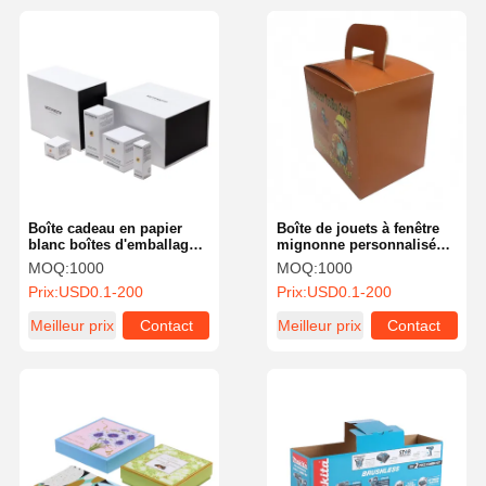
Boîte cadeau en papier
Boîte de jouets à fenêtre
blanc boîtes d'emballage
mignonne personnalisée
pliantes pour crème
Boîte d'emballage de
MOQ:
1000
MOQ:
1000
faciale émulsion d'eau
jouets portable et
Prix:
USD0.1-200
Prix:
USD0.1-200
d'essence
imprimable
Meilleur prix
Contact
Meilleur prix
Contact