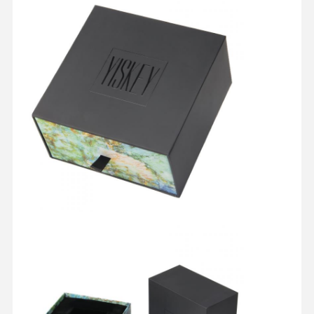
Contrôle De
Contact
Tous Les Cas
La Qualité
Boîte d'emballage cosmétique
Boîte d'emballage alimentaire
emballage de vêtements personnalisé
Emballage électronique de produit
Boîte cadeau en papier
Sac en papier