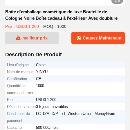
2/6
Boîte d'emballage cosmétique de luxe Bouteille de
Cologne Noire Boîte cadeau à l'extérieur Avec doublure
Prix：USD0.1-200
MOQ：1000
meilleur prix
Causez Maintenant
Description De Produit
Lieu d'origine
Chine
Nom de marque
YINYU
Certification
CE
Quantité de
1000
commande min
Prix
USD0.1-200
Délai de livraison
3-5 jours ouvrables
Conditions de
LC, D/A, D/P, T/T, Western Union, MoneyGram
paiement
Capacité
500 000/mois