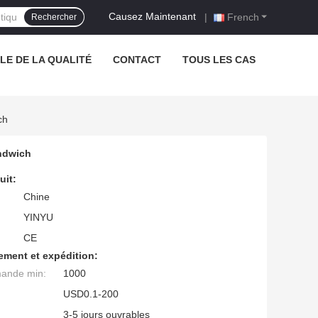
Causez Maintenant
|
French
Rechercher
E DE LA QUALITÉ
CONTACT
TOUS LES CAS
ch
andwich
uit:
Chine
YINYU
CE
ement et expédition:
mande min:
1000
USD0.1-200
3-5 jours ouvrables