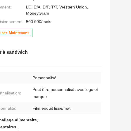
ement:
LC, D/A, D/P, T/T, Western Union,
MoneyGram
isionnement:
500 000/mois
usez Maintenant
er à sandwich
Personnalisé
Peut être personnalisé avec logo et
nnalisation:
marque
ionnalité:
Film enduit lisse/mat
ballage alimentaire
,
mentaires
,