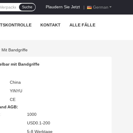
Plaudern Sie Jetzt
|
German
Suche
ÄTSKONTROLLE
KONTAKT
ALLE FÄLLE
Mit Bandgriffe
lbar mit Bandgriffe
China
YINYU
CE
and AGB:
:
1000
USD0.1-200
5-8 Werktage