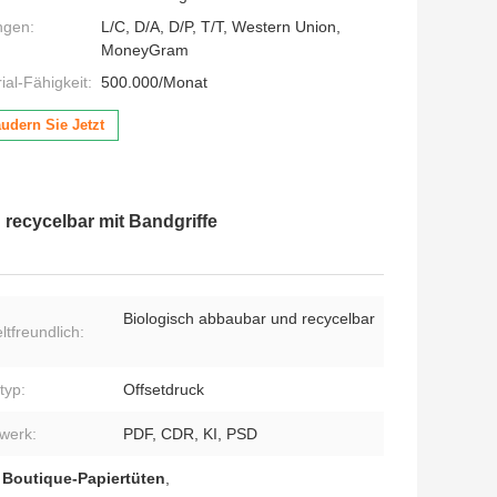
ngen:
L/C, D/A, D/P, T/T, Western Union,
MoneyGram
al-Fähigkeit:
500.000/Monat
udern Sie Jetzt
recycelbar mit Bandgriffe
Biologisch abbaubar und recycelbar
tfreundlich:
typ:
Offsetdruck
werk:
PDF, CDR, KI, PSD
 Boutique-Papiertüten
,