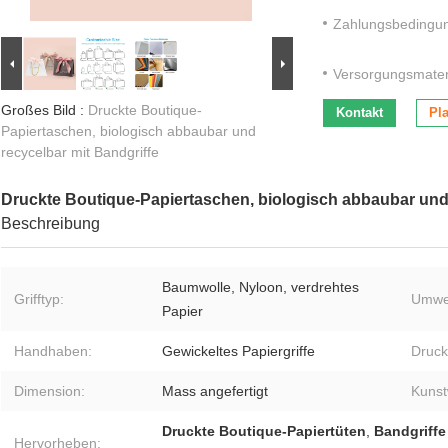
Zahlungsbedingu
Versorgungsmateri
Großes Bild :
Druckte Boutique-
Kontakt
Pla
Papiertaschen, biologisch abbaubar und
recycelbar mit Bandgriffe
Druckte Boutique-Papiertaschen, biologisch abbaubar und 
Beschreibung
Baumwolle, Nyloon, verdrehtes
Grifftyp:
Umwel
Papier
Handhaben:
Gewickeltes Papiergriffe
Druck
Dimension:
Mass angefertigt
Kunst
Druckte Boutique-Papiertüten
,
Bandgriffe
Hervorheben: