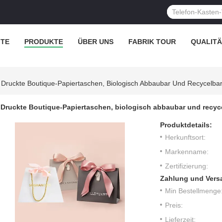
ITE
PRODUKTE
ÜBER UNS
FABRIK TOUR
QUALIT
Druckte Boutique-Papiertaschen, Biologisch Abbaubar Und Recycelbar 
Druckte Boutique-Papiertaschen, biologisch abbaubar und recyce
Produktdetails:
Herkunftsort:
Markenname:
Zertifizierung:
Zahlung und Vers
Min Bestellmenge
Preis:
Lieferzeit: