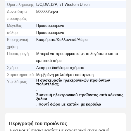
Όροι πληρωμής
L/C,D/A,D/P,T/T,Western Union,
Δυνατότητα
500000/μήνα
προσφοράς
Μέγεθος
Προσαρμοσμένο
σόλορ
Προσαρμοσμένο
Βιομηχανική
Κοσμήματα/Καλλυντικά/Δώρα
χρήση
Προσαρμογή
Μπορεί να προσαρμοστεί με το λογότυπο και το
εμπορικό σήμα
Σχήμα
Διάφορα διαθέσιμα σχήματα
Χαρακτηριστικό
Μεμβράνη με λεία/ματ επίστρωση
Η συσκευασία ηλεκτρονικών προϊόντων
Υψηλό φως:
πολυτελείας
,
Συσκευή ηλεκτρονικού προϊόντος από κόκκους
ξύλου
,
Κουτί δώρο με καπάκι με κορδέλα
Περιγραφή του προϊόντος
Ένα κουτί συσκευασίας με εσωτερικό σχεδιασμό