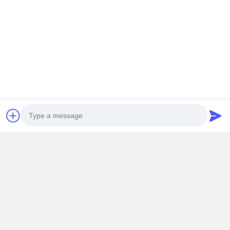
Photo
Video Call
Audio Call