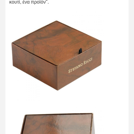
κουτί, ένα προϊόν".
Αρχική
Προϊόντα
Σχετικά Με
Γύρος
Σελίδα
Εμάς
Εργοστασίων