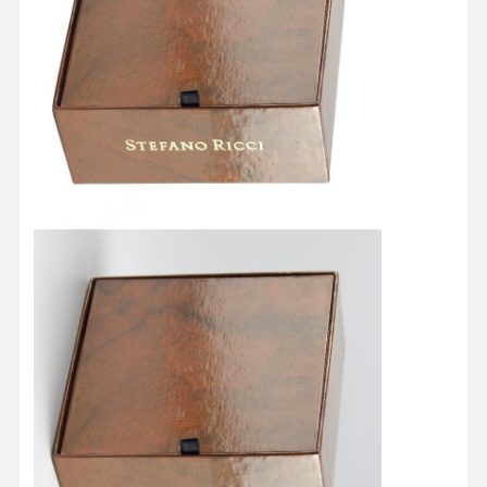
Ποιοτικός
Επαφή
Όλες Οι
Έλεγχος
Περιπτώσεις
Κουτί καλλυντικής συσκευασίας
Κουτί συσκευασίας τροφίμων
συσκευασία ειδικών ενδυμάτων
Ηλεκτρονική συσκευασία προϊόντων
Χάρτινο κουτί δώρου
Χαρτοσακούλα