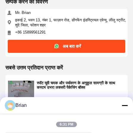
सम्पर्क करने का विवरण
Mr. Brian
गुणवत्ता नियंत्रण
हमसे संपर्क करें
सभी मामलों
इकाई 2, भवन 13, नंबर 1, फाज़ान रोड, डोंगफेंग इंडस्ट्रियल एवेन्यू, लीलू स्ट्रीट,
शुंदे जिला, फोशन शहर
+86 15899561291
कॉस्मेटिक पैकेजिंग बॉक्स
अब बात करें
खाद्य पैकेजिंग बॉक्स
कस्टम वस्त्र पैकेजिंग
सबसे उत्तम प्रतिदान प्राप्त करें
इलेक्ट्रॉनिक उत्पाद पैकेजिंग
स्पॉट यूवी चमक और पर्यावरण के अनुकूल सामग्री के साथ
कागज उपहार बॉक्स
कस्टम उभरा लक्जरी पैकेजिंग बॉक्स
पेपर बैग
Brian
जारी रखें
6:31 PM