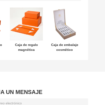
lo
Caja de regalo
Caja de embalaje
magnética
cosmético
a
plegable y
personalizado
resistente
Esencia de
e
personalizable
pulido
con impresión a
secundario
o
todo color
bronceado Caja
de productos
para el cuidado
de la piel
JA UN MENSAJE