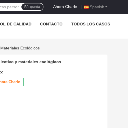
Ahora Charle
|
Spanish
Búsqueda
OL DE CALIDAD
CONTACTO
TODOS LOS CASOS
 Materiales Ecológicos
electivo y materiales ecológicos
o:
hora Charle