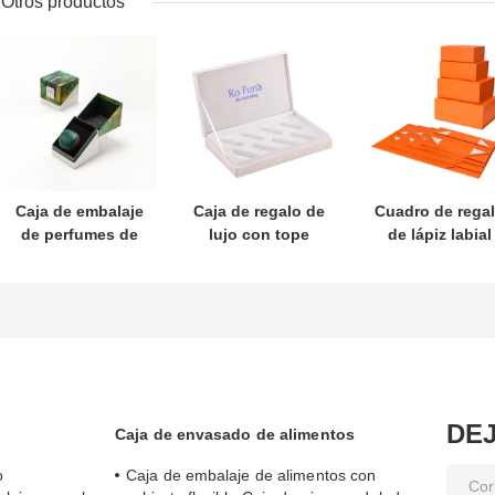
Otros productos
Caja de embalaje
Caja de regalo de
Cuadro de rega
de perfumes de
lujo con tope
de lápiz labial
regalo reciclable
flexible
plegable de alt
de papel impreso
personalizada
gama Libro en
personalizado
Logotipo de
forma con cierr
Caja para
estampado en
magnético
perfumes para
caliente Cuidado
montaje rápid
automóviles
de la piel con
revestimiento de
esponja
DE
Caja de envasado de alimentos
o
Caja de embalaje de alimentos con