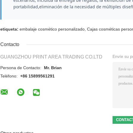
escenarios, incluida la entrega de regalos, la exhibición de
portabilidad,eliminación de la necesidad de múltiples dise
etiqueta:
embalaje cosmético personalizado
,
Cajas cosméticas perso
Contacto
Envíe su p
GUANGZHOU PRINT AREA TRADING CO.LTD
Persona de Contacto:
Mr. Brian
Teléfono:
+86 15899561291