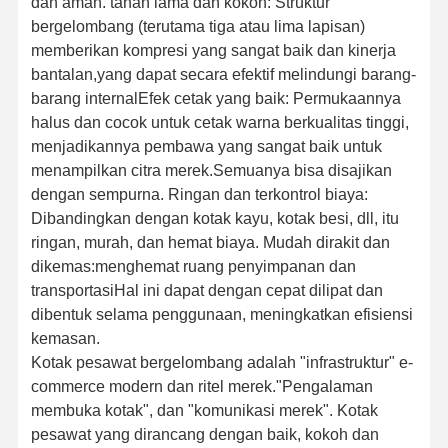
dan aman. tahan lama dan kokoh: Struktur
bergelombang (terutama tiga atau lima lapisan)
memberikan kompresi yang sangat baik dan kinerja
bantalan,yang dapat secara efektif melindungi barang-
barang internalEfek cetak yang baik: Permukaannya
halus dan cocok untuk cetak warna berkualitas tinggi,
menjadikannya pembawa yang sangat baik untuk
menampilkan citra merek.Semuanya bisa disajikan
dengan sempurna. Ringan dan terkontrol biaya:
Dibandingkan dengan kotak kayu, kotak besi, dll, itu
ringan, murah, dan hemat biaya. Mudah dirakit dan
dikemas:menghemat ruang penyimpanan dan
transportasiHal ini dapat dengan cepat dilipat dan
dibentuk selama penggunaan, meningkatkan efisiensi
kemasan.
Kotak pesawat bergelombang adalah "infrastruktur" e-
commerce modern dan ritel merek."Pengalaman
Rumah
Produk
Tentang Kita
Wisata
Pabrik
membuka kotak", dan "komunikasi merek". Kotak
pesawat yang dirancang dengan baik, kokoh dan