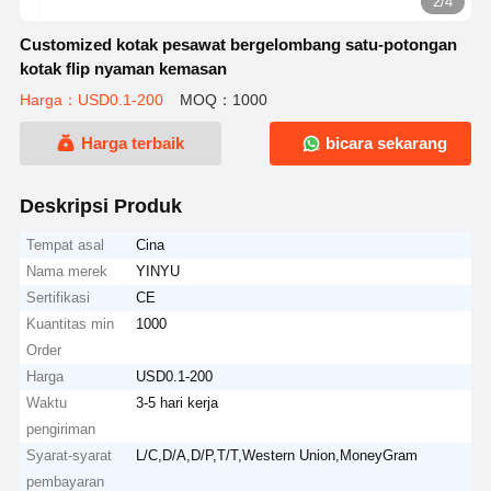
2/4
Customized kotak pesawat bergelombang satu-potongan
kotak flip nyaman kemasan
Harga：USD0.1-200
MOQ：1000
Harga terbaik
bicara sekarang
Deskripsi Produk
Tempat asal
Cina
Nama merek
YINYU
Sertifikasi
CE
Kuantitas min
1000
Order
Harga
USD0.1-200
Waktu
3-5 hari kerja
pengiriman
Syarat-syarat
L/C,D/A,D/P,T/T,Western Union,MoneyGram
pembayaran