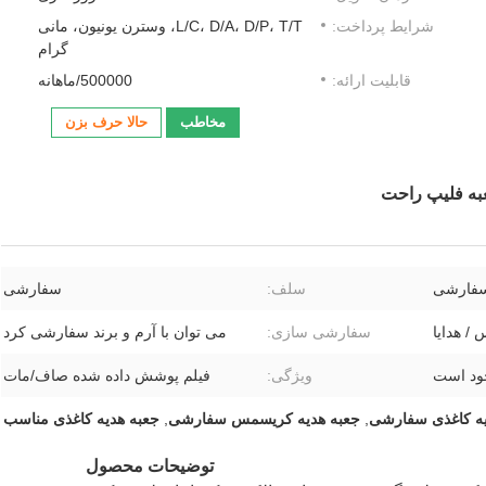
شرایط پرداخت:
L/C، D/A، D/P، T/T، وسترن یونیون، مانی
گرام
قابلیت ارائه:
500000/ماهانه
مخاطب
حالا حرف بزن
به فلیپ راحت
فارشی
سلف:
سفارشی
 / هدایا
سفارشی سازی:
می توان با آرم و برند سفارشی کرد
ود است
ویژگی:
فیلم پوشش داده شده صاف/مات
یه کاغذی سفارشی
,
جعبه هدیه کریسمس سفارشی
,
جعبه هدیه کاغذی مناسب
توضیحات محصول