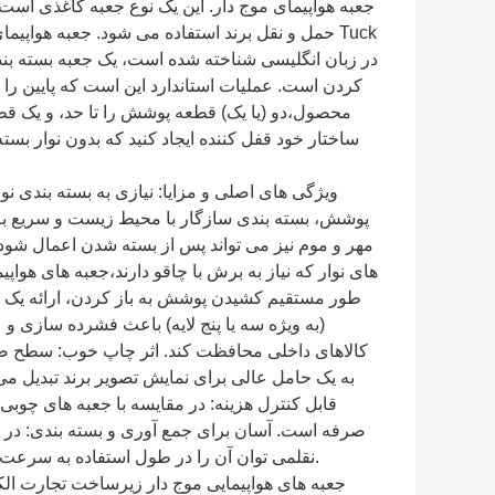
جعبه هواپیمای موج دار. این یک نوع جعبه کاغذی است 
حمل و نقل برند استفاده می شود. جعبه هواپیمای مو
در زبان انگلیسی شناخته شده است، یک جعبه بسته بند
کردن است. عملیات استاندارد این است که پایین را تاپ
محصول،دو (یا یک) قطعه پوشش را تا حد، و یک قطع
ساختار خود قفل کننده ایجاد کنید که بدون نوار ب
ویژگی های اصلی و مزایا: نیازی به بسته بندی نو
پوشش، بسته بندی سازگار با محیط زیست و سریع به
مهر و موم نیز می تواند پس از بسته شدن اعمال شود. 
های نوار که نیاز به برش با چاقو دارند،جعبه های هواپی
طور مستقیم کشیدن پوشش به باز کردن، ارائه یک تج
(به ویژه سه یا پنج لایه) باعث فشرده سازی و
کالاهای داخلی محافظت کند. اثر چاپ خوب: سطح صاف
به یک حامل عالی برای نمایش تصویر برند تبدیل می
قابل کنترل هزینه: در مقایسه با جعبه های چوبی
صرفه است. آسان برای جمع آوری و بسته بندی: در
نقلمی توان آن را در طول استفاده به سرعت جمع و قالب بندی کرد و کارایی بسته بندی را بهبود بخشید.
جعبه های هواپیمایی موج دار زیرساخت تجارت الک