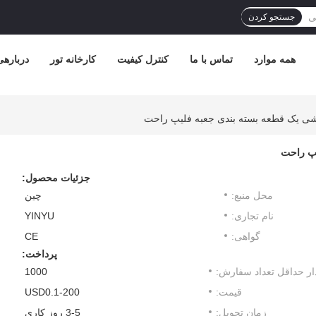
جستجو کردن
همه موارد
تماس با ما
کنترل کیفیت
کارخانه تور
دربارهی
شی یک قطعه بسته بندی جعبه فلیپ راحت
یپ راحت
جزئیات محصول:
محل منبع:
چین
نام تجاری:
YINYU
گواهی:
CE
پرداخت:
ار حداقل تعداد سفارش:
1000
قیمت:
USD0.1-200
زمان تحویل:
3-5 روز کاری