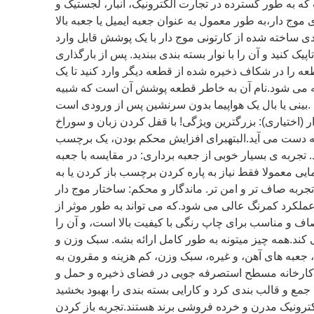
که به طور گسترده در تجارت الکترونیک، انبار، لجستیک و
ج دار،به طور معمول به عنوان جعبه ایمیل یا جعبه بالا Tuck
ی ساخته شده از کارتونی موج دار با یک پوشش قابل وارد
یک کنید و آن را با نوار بسته بندی ببندید. پس از بارگذاری
ه را در شکاف ذخیره شده از قطعه دیگر وارد کنید تا یک
سته می شود.نام آن به خاطر قطعه پوشش آن است که شبیه
بینی یا بال یک هواپیما بدون سرنشین پس از ورودی است.
ار (اختیاری): بزرگترین ویژگی! با قفل کردن زبان و سوراخ
 دست می آید.البتهبرای افزایش محکم بودن، یک برچسب
تجربه ی بسیار خوبی از جعبه برداری: در مقایسه با جعبه
مایی معمولا فقط نیاز به پاره کردن برچسب باز کردن یا به
ربه صاف تر و امن تر. ماندگار و محکم: ساختار موج دار
 عملکرد کمرنگ عالی می شود.که می تواند به طور موثر از
 و مناسب برای چاپ رنگی با کیفیت بالا است، و آن را
 کند.همه چيز ميتونه به طور کامل ارائه بشه. سبک وزن و
، جعبه های آهن، و غیره، سبک وزن، کم هزینه و مقرون به
 کارخانه مسطح استصرفه جویی در فضای ذخیره و حمل و
ترونیک مدرن و خرده فروشی برند هستند.تجربه باز کردن