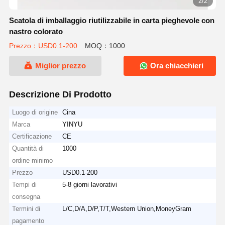
2/2
Scatola di imballaggio riutilizzabile in carta pieghevole con
nastro colorato
Prezzo：USD0.1-200
MOQ：1000
Miglior prezzo
Ora chiacchieri
Descrizione Di Prodotto
Luogo di origine
Cina
Marca
YINYU
Certificazione
CE
Quantità di
1000
ordine minimo
Prezzo
USD0.1-200
Tempi di
5-8 giorni lavorativi
consegna
Termini di
L/C,D/A,D/P,T/T,Western Union,MoneyGram
pagamento