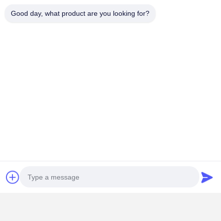
Good day, what product are you looking for?
Controllo Di
Contattaci
Tutti I Casi
Qualità
Scatola di imballaggio cosmetico
Scatola di imballaggio alimentare
imballaggio personalizzato per abbigliamento
Imballaggio elettronico del prodotto
Scatola regalo di carta
Sacchetto di carta