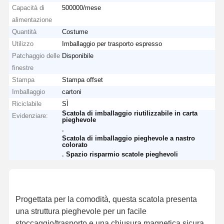
Capacità di
500000/mese
alimentazione
Quantità
Costume
Utilizzo
Imballaggio per trasporto espresso
Patchaggio delle
Disponibile
finestre
Stampa
Stampa offset
Imballaggio
cartoni
Riciclabile
SÌ
Scatola di imballaggio riutilizzabile in carta
Evidenziare:
pieghevole
,
Scatola di imballaggio pieghevole a nastro
colorato
,
Spazio risparmio scatole pieghevoli
Progettata per la comodità, questa scatola presenta
una struttura pieghevole per un facile
stoccaggio/trasporto e una chiusura magnetica sicura