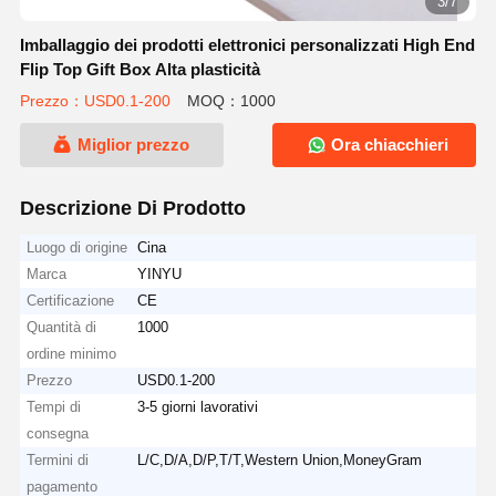
3/7
Imballaggio dei prodotti elettronici personalizzati High End
Flip Top Gift Box Alta plasticità
Prezzo：USD0.1-200
MOQ：1000
Miglior prezzo
Ora chiacchieri
Descrizione Di Prodotto
Luogo di origine
Cina
Marca
YINYU
Certificazione
CE
Quantità di
1000
ordine minimo
Prezzo
USD0.1-200
Tempi di
3-5 giorni lavorativi
consegna
Termini di
L/C,D/A,D/P,T/T,Western Union,MoneyGram
pagamento