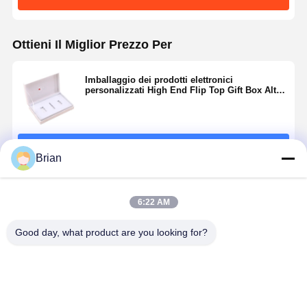
Ottieni Il Miglior Prezzo Per
Imballaggio dei prodotti elettronici
personalizzati High End Flip Top Gift Box Alta
plasticità
Continua
Brian
Prodotti Raccomandati
6:22 AM
Good day, what product are you looking for?
Imballaggio di
Scatola regalo
Cable di dati a
Cartone per
prodotti
di lusso in
prova di
imballaggi