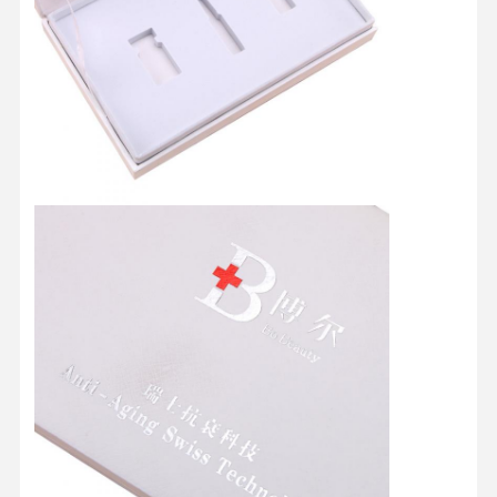
Controllo Di
Contattaci
Tutti I Casi
Qualità
Scatola di imballaggio cosmetico
Scatola di imballaggio alimentare
imballaggio personalizzato per abbigliamento
Imballaggio elettronico del prodotto
Scatola regalo di carta
Sacchetto di carta