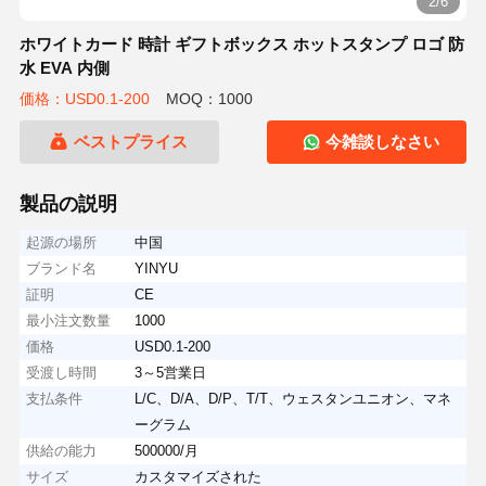
2/6
ホワイトカード 時計 ギフトボックス ホットスタンプ ロゴ 防
水 EVA 内側
価格：USD0.1-200
MOQ：1000
ベストプライス
今雑談しなさい
製品の説明
起源の場所
中国
ブランド名
YINYU
証明
CE
最小注文数量
1000
価格
USD0.1-200
受渡し時間
3～5営業日
支払条件
L/C、D/A、D/P、T/T、ウェスタンユニオン、マネ
ーグラム
供給の能力
500000/月
サイズ
カスタマイズされた