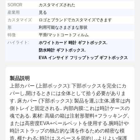
SOROR
カスタマイズされた
産業用
見る
カスタマイズ
ロゴとブランドでカスタマイズできます
形
利用可能なさまざまな形状
特徴
平滑/マットコートフィルム
ハイライト:
,
ホワイトカード 時計 ギフトボックス
,
防水時計 ギフトボックス
EVA インサイド フリップトップ ギフトボックス
製品説明
上部カバー (上部ボックス): 下部ボックスを完全にカ
バーし,開けるときには全体として拾う必要がありま
す. 床カバー (下部ボックス): 製品を運ぶ主体,通常は内
側トレイと固定される.. 内部内膜:これは時計ケースの
魂である. 素材: 高級の箱は注射形塑料+フラッキング,
または高密度EVA+ベールベットを使用する.腕時計や
時計ストラップの独占的な溝を作るための精密な模
造. 横たわる: 時計は,スペースを節約し,よりよい保護