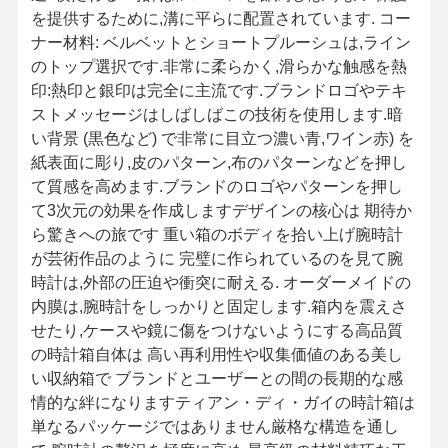
を提供するために,溝に平らに配置されています. コー
ナー材料: ベルベットとショートプルーシュは,ライン
のトップ選択です.非常に柔らかく,滑らかな触感を熱
印:熱印と銀印は完全に主流です.ブランドロゴやテキ
ストメッセージはしばしばこの技術を使用します.暗
い背景 (黒色など) で非常に目立つ濃い青,ワイン赤) を
紙表面に彫り,皮のパターン,布のパターンなどを押し
て質感を高めます.ブランドのロゴやパターンを押し
て3次元の効果を作成しますデザインの核心は 期待か
ら驚きへの旅です 重い箱のボディを拾い上げ腕時計
が芸術作品のように 完璧に作られているのを見て腕
時計は,外部の圧迫や衝突に耐える. オーダーメイドの
内膜は,腕時計をしっかりと固定します.箱内を震えさ
せたり,ケースや鏡に傷をつけないようにする高品質
の時計箱自体は 高い再利用性や収集価値のある美し
い収納箱で ブランドとユーザーとの間の長期的な感
情的な絆になりますティアン・ディ・ガイの時計箱は
単なるパッケージではありません厳格な構造を通し