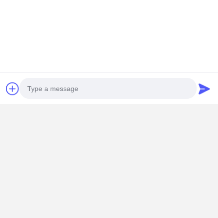
Photo
Video Call
Audio Call