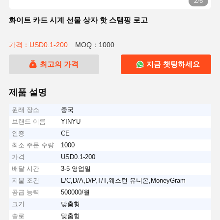
2/6
화이트 카드 시계 선물 상자 핫 스탬핑 로고
가격：USD0.1-200
MOQ：1000
최고의 가격
지금 챗팅하세요
제품 설명
원래 장소
중국
브랜드 이름
YINYU
인증
CE
최소 주문 수량
1000
가격
USD0.1-200
배달 시간
3-5 영업일
지불 조건
L/C,D/A,D/P,T/T,웨스턴 유니온,MoneyGram
공급 능력
500000/월
크기
맞춤형
솔로
맞춤형