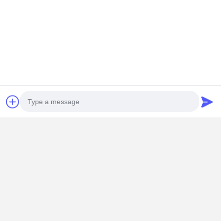
Photo
Video Call
Audio Call