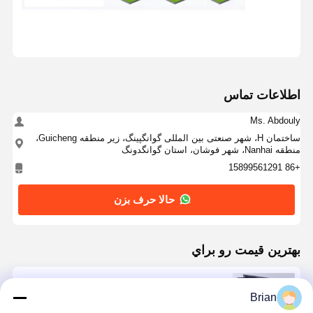
اطلاعات تماس
Ms. Abdouly
ساختمان H، شهر صنعتی بین المللی گوانگپینگ، زیر منطقه Guicheng،
منطقه Nanhai، شهر فوشان، استان گوانگدونگ
+86 15899561291
حالا حرف بزن
بهترين قيمت رو براي
جعبه هدیه کاغذی قابل سفارشی شدن چاپ گرم بسته
Brian
بندی هدیه کیف کاغذی سبک