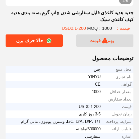
2/6
جعبه هدیه کاغذی قابل سفارشی شدن چاپ گرم بسته بندی هدیه
کیف کاغذی سبک
قیمت：USD0.1-200
MOQ：1000
بهترین قیمت
حالا حرف بزن
توضیحات محصول
محل منبع
چین
نام تجاری
YINYU
گواهی
CE
مقدار حداقل
1000
تعداد سفارش
قیمت
USD0.1-200
زمان تحویل
3-5 روز کاری
شرایط پرداخت
L/C، D/A، D/P، T/T، وسترن یونیون، مانی گرام
قابلیت ارائه
500000/ماهانه
اندازه
سفارشی