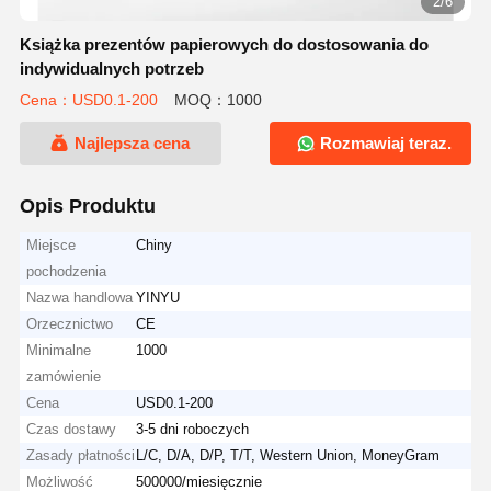
2/6
Książka prezentów papierowych do dostosowania do
indywidualnych potrzeb
Cena：USD0.1-200
MOQ：1000
Najlepsza cena
Rozmawiaj teraz.
Opis Produktu
Miejsce
Chiny
pochodzenia
Nazwa handlowa
YINYU
Orzecznictwo
CE
Minimalne
1000
zamówienie
Cena
USD0.1-200
Czas dostawy
3-5 dni roboczych
Zasady płatności
L/C, D/A, D/P, T/T, Western Union, MoneyGram
Możliwość
500000/miesięcznie