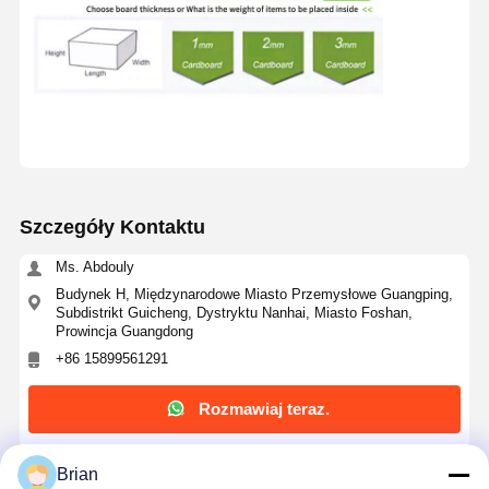
Szczegóły Kontaktu
Ms. Abdouly
Budynek H, Międzynarodowe Miasto Przemysłowe Guangping,
Subdistrikt Guicheng, Dystryktu Nanhai, Miasto Foshan,
Prowincja Guangdong
+86 15899561291
Rozmawiaj teraz.
Brian
Uzyskaj Najlepszą Cenę Za