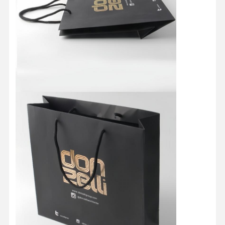
Kontrola
Skontaktuj
Wszystkie
Jakości
Się Z Nami
Przypadki
Kosmetyczne pudełko opakowaniowe
Pudełko na opakowanie żywności
opakowania odzieżowe na zamówienie
elektroniczne opakowanie produktu
Papierowy pudełko prezentów
Torebka papierowa