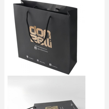
Dom
Produkty
O Nas
Wycieczka
Po Fabryce