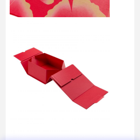
Контроль
Контактные
Все Случаи
Качества
Данные
Косметическая упаковочная коробка
Ящик для упаковки еды
индивидуальная упаковка для одежды
Электронная упаковка продукта
Бумажная коробка для подарков
Бумажный пакет