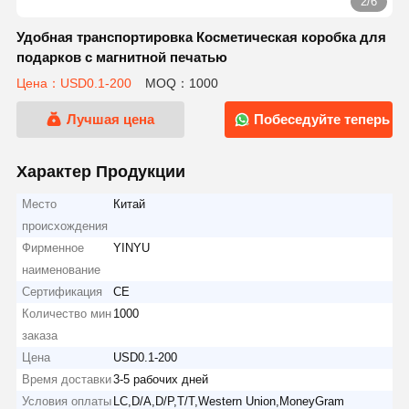
2/6
Удобная транспортировка Косметическая коробка для
подарков с магнитной печатью
Цена：USD0.1-200
MOQ：1000
Лучшая цена
Побеседуйте теперь
Характер Продукции
Место
Китай
происхождения
Фирменное
YINYU
наименование
Сертификация
CE
Количество мин
1000
заказа
Цена
USD0.1-200
Время доставки
3-5 рабочих дней
Условия оплаты
LC,D/A,D/P,T/T,Western Union,MoneyGram