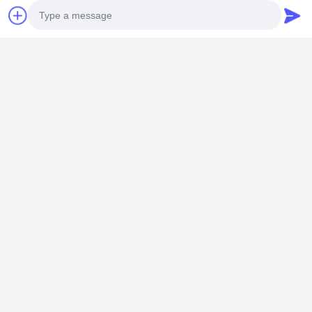
Photo
Video Call
Audio Call