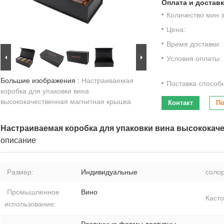
Оплата и доставк
Количество мин з
Цена:
Время доставки:
Условия оплаты:
Большие изображения :
Настраиваемая
Поставка способ
коробка для упаковки вина
высококачественная магнитная крышка
Контакт
По
Настраиваемая коробка для упаковки вина высококач
описание
Размер:
Индивидуальные
солор
Промышленное
Вино
Каст
использование: