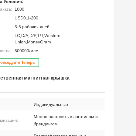
а Условия:
аказа:
1000
USD0.1-200
3-5 рабочих дней
LC,D/A,D/P,T/T,Western
Union,MoneyGram
ности:
500000/мес.
беседуйте Теперь
ественная магнитная крышка
:
Индивидуальные
Можно настроить с логотипом и
омизация:
брендингом