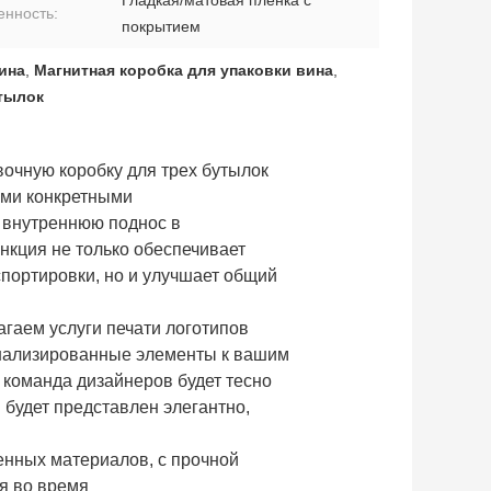
Гладкая/матовая пленка с
енность:
покрытием
ина
,
Магнитная коробка для упаковки вина
,
тылок
очную коробку для трех бутылок
ими конкретными
 внутреннюю поднос в
нкция не только обеспечивает
спортировки, но и улучшает общий
гаем услуги печати логотипов
онализированные элементы к вашим
команда дизайнеров будет тесно
п будет представлен элегантно,
енных материалов, с прочной
я во время