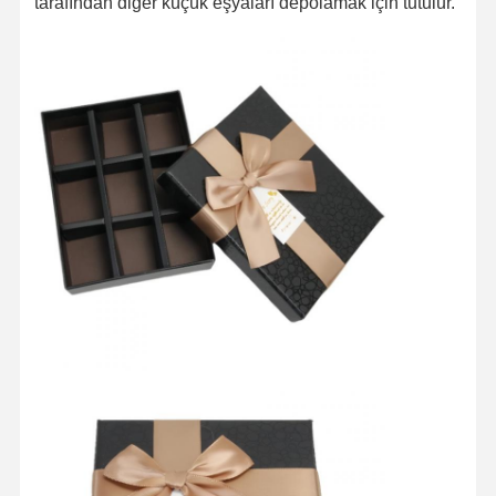
tarafından diğer küçük eşyaları depolamak için tutulur.
Ana Sayfa
Ürünler
Hakkımızda
Fabrika Turu