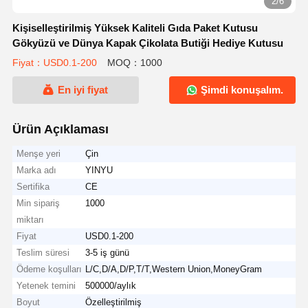
2/6
Kişiselleştirilmiş Yüksek Kaliteli Gıda Paket Kutusu
Gökyüzü ve Dünya Kapak Çikolata Butiği Hediye Kutusu
Fiyat：USD0.1-200
MOQ：1000
En iyi fiyat
Şimdi konuşalım.
Ürün Açıklaması
Menşe yeri
Çin
Marka adı
YINYU
Sertifika
CE
Min sipariş
1000
miktarı
Fiyat
USD0.1-200
Teslim süresi
3-5 iş günü
Ödeme koşulları
L/C,D/A,D/P,T/T,Western Union,MoneyGram
Yetenek temini
500000/aylık
Boyut
Özelleştirilmiş