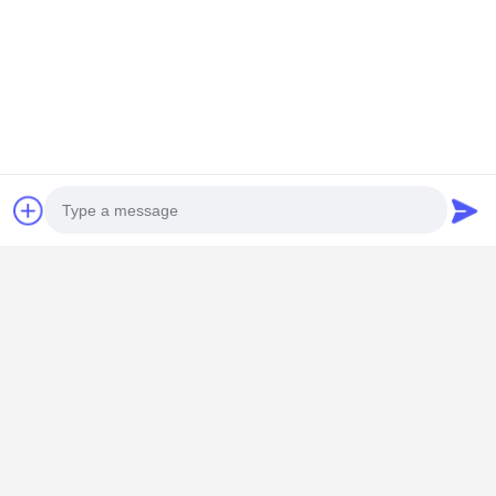
Photo
Video Call
Audio Call