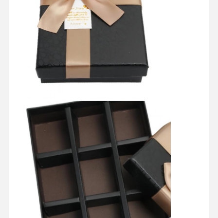
Kalite Kontrol
Bize Ulaşın
Tüm Servis
Talepleri
Kozmetik ambalaj kutusu
Gıda Ambalaj Kutusu
özel giyim ambalajı
elektronik ürün ambalajı
Kağıt hediye kutusu
Kağıt torba