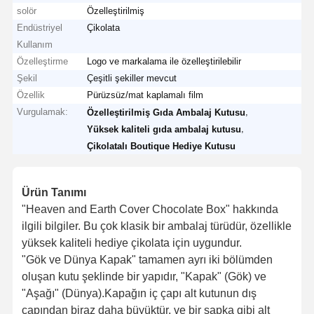
solör
Özelleştirilmiş
Endüstriyel
Çikolata
Kullanım
Özelleştirme
Logo ve markalama ile özelleştirilebilir
Şekil
Çeşitli şekiller mevcut
Özellik
Pürüzsüz/mat kaplamalı film
Vurgulamak:
,
Özelleştirilmiş Gıda Ambalaj Kutusu
,
Yüksek kaliteli gıda ambalaj kutusu
Çikolatalı Boutique Hediye Kutusu
Ürün Tanımı
"Heaven and Earth Cover Chocolate Box" hakkında
ilgili bilgiler. Bu çok klasik bir ambalaj türüdür, özellikle
yüksek kaliteli hediye çikolata için uygundur.
"Gök ve Dünya Kapak" tamamen ayrı iki bölümden
oluşan kutu şeklinde bir yapıdır, "Kapak" (Gök) ve
"Aşağı" (Dünya).Kapağın iç çapı alt kutunun dış
çapından biraz daha büyüktür, ve bir şapka gibi alt