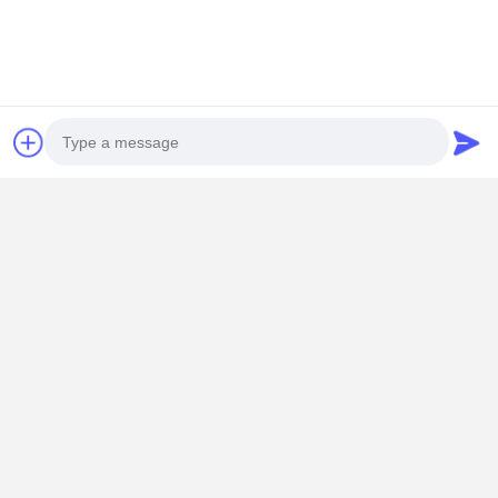
Photo
Video Call
Audio Call