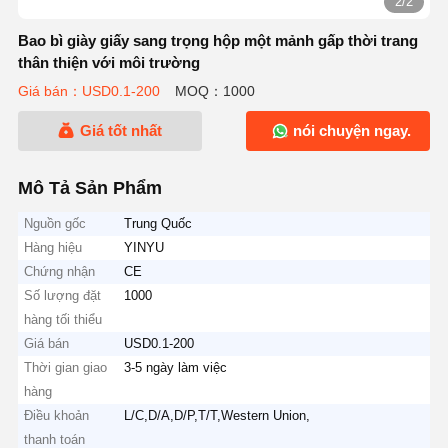
2/2
Bao bì giày giấy sang trọng hộp một mảnh gấp thời trang
thân thiện với môi trường
Giá bán：USD0.1-200
MOQ：1000
Giá tốt nhất
nói chuyện ngay.
Mô Tả Sản Phẩm
Nguồn gốc
Trung Quốc
Hàng hiệu
YINYU
Chứng nhận
CE
Số lượng đặt
1000
hàng tối thiểu
Giá bán
USD0.1-200
Thời gian giao
3-5 ngày làm việc
hàng
Điều khoản
L/C,D/A,D/P,T/T,Western Union,
thanh toán