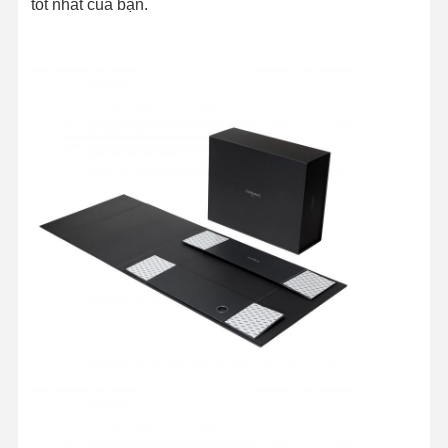
tốt nhất của bạn.
Kiểm Soát
Liên Hệ
Tất Cả Các
Chất Lượng
Chúng Tôi
Trường Hợp
Hộp đóng gói mỹ phẩm
Hộp đóng gói thực phẩm
bao bì quần áo tùy chỉnh
bao bì sản phẩm điện tử
hộp quà giấy
Túi giấy