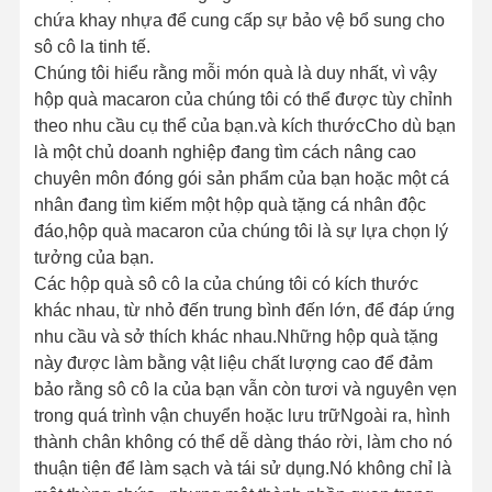
chứa khay nhựa để cung cấp sự bảo vệ bổ sung cho
sô cô la tinh tế.
Chúng tôi hiểu rằng mỗi món quà là duy nhất, vì vậy
hộp quà macaron của chúng tôi có thể được tùy chỉnh
theo nhu cầu cụ thể của bạn.và kích thướcCho dù bạn
là một chủ doanh nghiệp đang tìm cách nâng cao
chuyên môn đóng gói sản phẩm của bạn hoặc một cá
nhân đang tìm kiếm một hộp quà tặng cá nhân độc
đáo,hộp quà macaron của chúng tôi là sự lựa chọn lý
tưởng của bạn.
Các hộp quà sô cô la của chúng tôi có kích thước
khác nhau, từ nhỏ đến trung bình đến lớn, để đáp ứng
nhu cầu và sở thích khác nhau.Những hộp quà tặng
này được làm bằng vật liệu chất lượng cao để đảm
bảo rằng sô cô la của bạn vẫn còn tươi và nguyên vẹn
trong quá trình vận chuyển hoặc lưu trữNgoài ra, hình
thành chân không có thể dễ dàng tháo rời, làm cho nó
thuận tiện để làm sạch và tái sử dụng.Nó không chỉ là