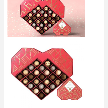
Kiểm Soát
Liên Hệ
Tất Cả Các
Chất Lượng
Chúng Tôi
Trường Hợp
Hộp đóng gói mỹ phẩm
Hộp đóng gói thực phẩm
bao bì quần áo tùy chỉnh
bao bì sản phẩm điện tử
hộp quà giấy
Túi giấy