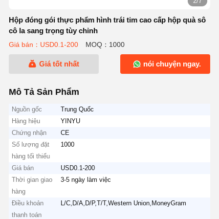
2/7
Hộp đóng gói thực phẩm hình trái tim cao cấp hộp quà sô
cô la sang trọng tùy chỉnh
Giá bán：USD0.1-200
MOQ：1000
Giá tốt nhất
nói chuyện ngay.
Mô Tả Sản Phẩm
Nguồn gốc
Trung Quốc
Hàng hiệu
YINYU
Chứng nhận
CE
Số lượng đặt
1000
hàng tối thiểu
Giá bán
USD0.1-200
Thời gian giao
3-5 ngày làm việc
hàng
Điều khoản
L/C,D/A,D/P,T/T,Western Union,MoneyGram
thanh toán