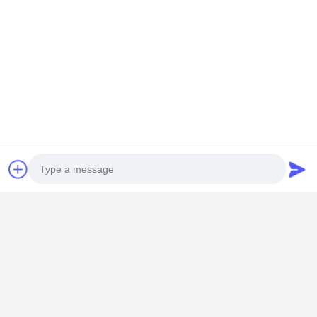
Chi Tiết Liên Lạc
Ms. Abdouly
Tòa nhà H, Thành phố Công nghiệp Quốc tế Quảng Bình, Quận
Guicheng, Quận Nanhai, Thành phố Foshan, tỉnh Quảng Đông
+86 15899561291
nói chuyện ngay.
Nhận Giá Tốt Nhất Cho
Hộp đóng gói thực phẩm hình trái tim cao cấp
Photo
hộp quà sô cô la sang trọng tùy chỉnh
Video Call
Audio Call
Tiếp tục