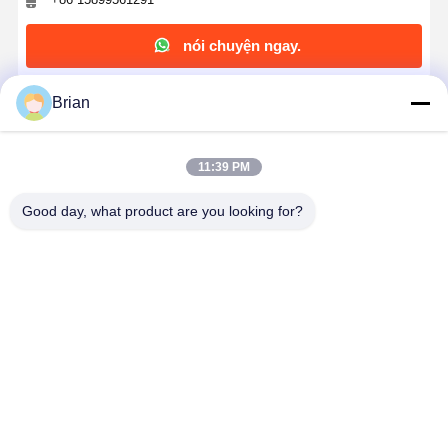
nói chuyện ngay.
Brian
Nhận Giá Tốt Nhất Cho
11:39 PM
Hộp đóng gói mỹ phẩm chống bụi sản phẩm
chăm sóc da kéo ra hộp quà tặng để lưu trữ an
toàn
Good day, what product are you looking for?
Tiếp tục
Sản Phẩm Khuyến Cáo