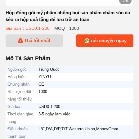
2/6
Hộp đóng gói mỹ phẩm chống bụi sản phẩm chăm sóc da
kéo ra hộp quà tặng để lưu trữ an toàn
Giá bán：USD0.1-200
MOQ：1000
Giá tốt nhất
nói chuyện ngay.
Mô Tả Sản Phẩm
Nguồn gốc
Trung Quốc
Hàng hiệu
YINYU
Chứng nhận
CE
Số lượng đặt
1000
hàng tối thiểu
Giá bán
USD0.1-200
Thời gian giao
3-5 ngày làm việc
hàng
Điều khoản
L/C,D/A,D/P,T/T,Western Union,MoneyGram
thanh toán