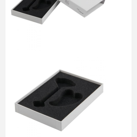
Kiểm Soát
Liên Hệ
Tất Cả Các
Chất Lượng
Chúng Tôi
Trường Hợp
Hộp đóng gói mỹ phẩm
Hộp đóng gói thực phẩm
bao bì quần áo tùy chỉnh
bao bì sản phẩm điện tử
hộp quà giấy
Túi giấy