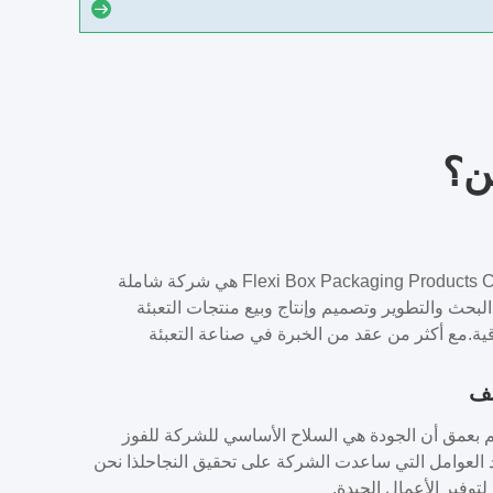
ن؟
شركة Flexi Box Packaging Products Co.، Ltd هي شركة شاملة
حث والتطوير وتصميم وإنتاج وبيع منتجات التعبئة
قية.مع أكثر من عقد من الخبرة في صناعة التعبئة
تنا تنتج بشكل رئيسي مختلف صناديق التعبئة الورقية،
ية الصديقة للبيئة، وصناديق الهدايا الراقية، والتي تستخدم
يف
في الأغذية والجمال والملابس والهدايا والإلكترونيات
بعمق أن الجودة هي السلاح الأساسي للشركة للفوز
ناعات.في الإنتاج، قدّمنا مجموعات متعددة من خطوط
 العوامل التي ساعدت الشركة على تحقيق النجاحلذا نحن
المتقدّمة دوليّاً تغطي العمليّة بأكملها من الطباع...
توفير الأعمال الجيدة.