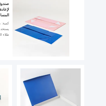
صندوق 
لإعادة
المسا
كمية:
يستخدم
طلاء ال