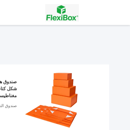
صندوق هد
شكل كتاب
مغناطيسي
صندوق الت