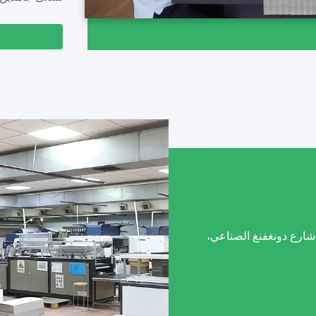
م 1، طريق فزان، شارع دونغفنغ الصناعي،