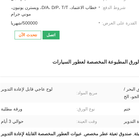
شروط الدفع:
خطاب الاعتماد، D/A، D/P، T/T، ويسترن يونيون،
موني جرام
القدرة على العرض:
500000/شهريا
اتصل
نتحدث الآن
لبة الورق المطبوعة المخصصة لعطور السيارات
البحر /
لوح عاجي قابل لإعادة التدوير
مربع المواد:
جو، الخ
ختم
نوع الورق:
ورقة مطلية
 التدوير
وقت العينة:
حوالي 3 أيام
ئة
,
صندوق تعبئة عطر مخصص
,
عبوات العطور المخصصة القابلة لإعادة التدوير