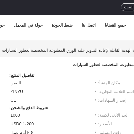
البحث
جميع القضايا
اتصل بنا
ضبط الجودة
جولة في المعمل
حول
ة الهدية القابلة لإعادة التدوير علبة الورق المطبوعة المخصصة لعطور السيارات
رق المطبوعة المخصصة لعطور السيارات
تفاصيل المنتج:
مكان المنشأ:
الصين
اسم العلامة التجارية:
YINYU
إصدار الشهادات:
CE
شروط الدفع والشحن:
الحد الأدنى لكمية:
1000
الأسعار:
USD0.1-200
وقت التسليم:
5-8 أيام عمل