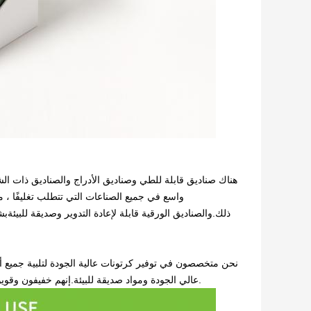
هناك صناديق قابلة للطي وصناديق الأدراج والصناديق ذات ا
واسع في جميع الصناعات التي تتطلب تغليفًا ، م
ذلك.والصناديق الورقية قابلة لإعادة التدوير وصديقة للبيئة
نحن متخصصون في توفير كرتونات عالية الجودة لتلبية جميع أنو
عالي الجودة ومواد صديقة للبيئة.إنهم خفيفون وقويون، ويمكن أن تحمي بفعالية سلامة المنتجات أثناء النقل والتخزين.