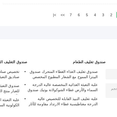
>|
>>
7
6
5
4
3
2
صندوق تغليف الطعام
صندوق التغليف ال
صندوق تغليف الغذاء الغطاء المتحرك صندوق
تخصيص صناديق
البيتزا المموج مع الشعار المطبوع المخصص
صناديق التعبئ
غطاء شعار ط
علبة التعبئة الغذائية المخصصة عالية الدرجة
صندوق التعبئة
السماء والأرض غطاء الشوكولاتة بوتيك صندوق
للغبار منتج ا
هدايا
الآمن
علبة تغليف النبيذ القابلة للتخصيص عالية
علبة التعبئة 
الدرجة مغناطيسية غطاء الارتداد مقاومة للآثار
الكولونية الس