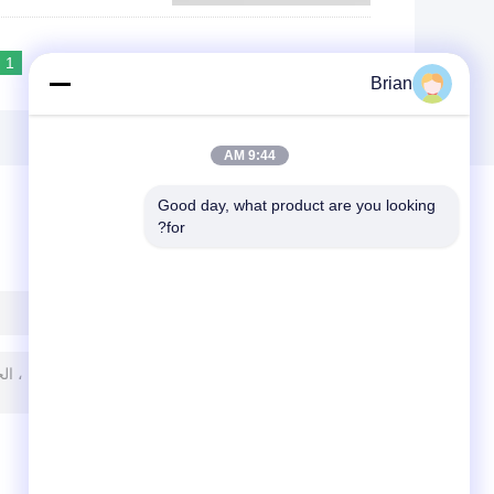
1
<<
|<
Page 1 of 7
Brian
9:44 AM
Good day, what product are you looking 
for?
ترك رسالة