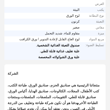
العرض
يكتب
البيئة
نوع البطانة
لوح الورق
التعبئة
كرتون
مقاس
صغير
ميزة
مقاوم للماء، شديد التحمل
مربع المواد
لوح العاج القابل لإعادة التدوير / ورق الكرافت
تسليط الضوء:
,
صندوق التعبئة الغذائية الشخصية
,
علبة تغليف غذائية قابلة للطي
علبة ورق الشوكولاته المخصصة
الشركة
منتجاتنا الرئيسية هي صناديق الحزم، صناديق الورق، طباعة الكتب،
كتب الأطفال، المجلات، الكتالوجات، صناديق الهدايا، أكياس الورق،
صناديق قابلة للطي، التقويمات، الملصقات، الملصقات،ومنتجات
الطباعة الأخرىهدفنا هو أن نكون شركة طباعة وتغليف من الدرجة
الأولى في الصين، ونحن نعتقد أننا يمكن أن نخدم عملائنا بشكل