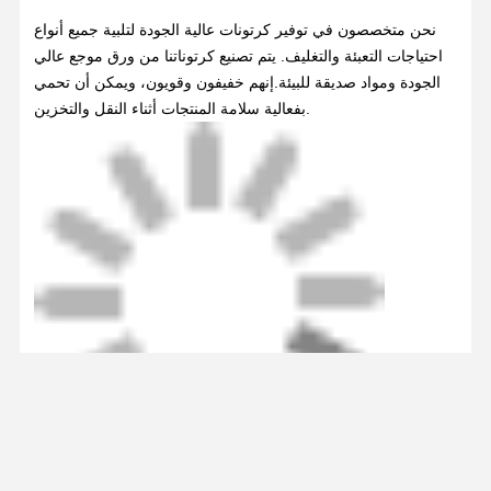
عن صندوق الورق
هناك صناديق قابلة للطي وصناديق الأدراج والصناديق ذات الشكل
المخصص ، وما إلى ذلك ، والتي يمكن استخدامها على نطاق واسع
في جميع الصناعات التي تتطلب تغليفًا ، مثل الأغذية والمنتجات
الإلكترونية ومستحضرات التجميل ، وما إلى ذلك.والصناديق الورقية
قابلة لإعادة التدوير وصديقة للبيئةبشكل عام، الصناديق الورقية
ليست فقط عملية، ولكن أيضا إبداعية وجميلة في التصميم.
نحن متخصصون في توفير كرتونات عالية الجودة لتلبية جميع أنواع
احتياجات التعبئة والتغليف. يتم تصنيع كرتوناتنا من ورق موجع عالي
الجودة ومواد صديقة للبيئة.إنهم خفيفون وقويون، ويمكن أن تحمي
بفعالية سلامة المنتجات أثناء النقل والتخزين.