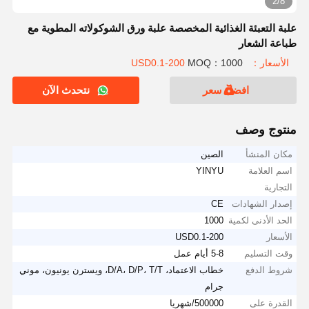
2/8
علبة التعبئة الغذائية المخصصة علبة ورق الشوكولاته المطوية مع
طباعة الشعار
الأسعار：USD0.1-200
MOQ：1000
افضل سعر
نتحدث الآن
منتوج وصف
مكان المنشأ
الصين
اسم العلامة
YINYU
التجارية
إصدار الشهادات
CE
الحد الأدنى لكمية
1000
الأسعار
USD0.1-200
وقت التسليم
5-8 أيام عمل
شروط الدفع
خطاب الاعتماد، D/A، D/P، T/T، ويسترن يونيون، موني
جرام
القدرة على
500000/شهريا